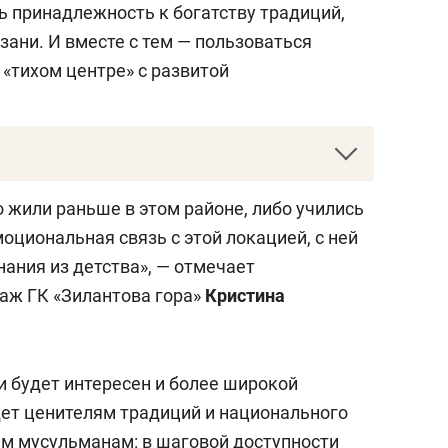
 принадлежность к богатству традиций,
зани. И вместе с тем — пользоваться
 «тихом центре» с развитой
к «Резиденция на Сары Садыковой»
 жили раньше в этом районе, либо учились
Это девелопер с 10-летним опытом на рынке
моциональная связь с этой локацией, с ней
ее 90 тыс. кв. м построенной недвижимости
ания из детства», — отмечает
авших в новые квартиры. Успешно
аж ГК «Зилантова гора»
Кристина
волшебника» на ул. Габишева, ЖК «Острова»
кой.
и будет интересен и более широкой
» — первый проект девелопера в центре
дет ценителям традиций и национального
м мусульманам: в шаговой доступности