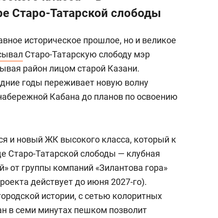
ре Старо-Татарской слободы
лавное историческое прошлое, но и великое
сывал
Старо-Татарскую слободу мэр
зывая район лицом старой Казани.
едние годы переживает новую волну
 набережной Кабана до планов по освоению
ся и новый ЖК высокого класса, который к
це Старо-Татарской слободы — клубная
» от группы компаний «Зилантова гора»
роекта действует до июня 2027-го).
городской истории, с сетью колоритных
ан в семи минутах пешком позволит