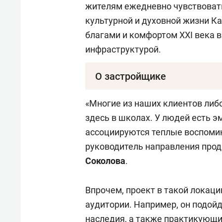
жителям ежедневно чувствовать
культурной и духовной жизни Ка
благами и комфортом XXI века в
инфраструктурой.
О застройщике
Специализированный застройщи
«Многие из наших клиентов либо
входит в ГК «Зилантова гора». 
здесь в школах. У людей есть э
недвижимости: на его счету бол
ассоциируются теплые воспомин
и более 1,5 тыс. семей, переех
руководитель направления прод
реализовано три проекта: «Дом 
Соколова
.
и «Новые острова» на ул. Тэцевс
Впрочем, проект в такой локаци
«Резиденция на Сары Садыковой
аудитории. Например, он подой
города.
наследия, а также практикующи