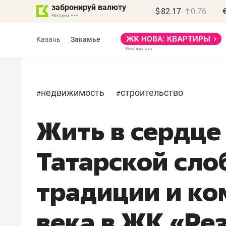
забронируй валюту
$
82.17
0.76
Казань
Закамье
недвижимость
строительство
#
#
Жить в сердце
Василь Мазитов
МАРТ
Татарской сло
«Не зная местных
правил, бизнес может
традиции и ко
потерять минимум
полгода»
века в ЖК «Ре
Как бизнесу выйти на зарубежные