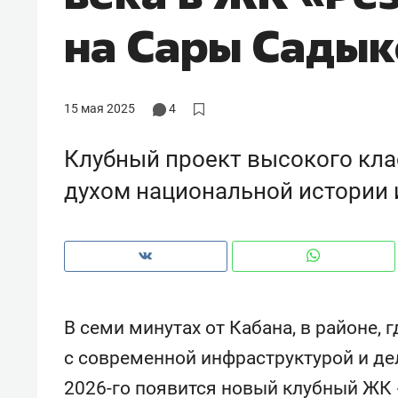
рынки, почему надо знать аксакал
на Сары Сады
чем интересен Оман?
15 мая 2025
4
Клубный проект высокого кла
духом национальной истории 
Рекомендуем
Рекоме
В семи минутах от Кабана, в районе,
Оставить шум за волной: как
Психо
с современной инфраструктурой и де
строят тишину в казанском
«Дире
2026-го появится новый клубный ЖК
ЖК «Заря»
когда 