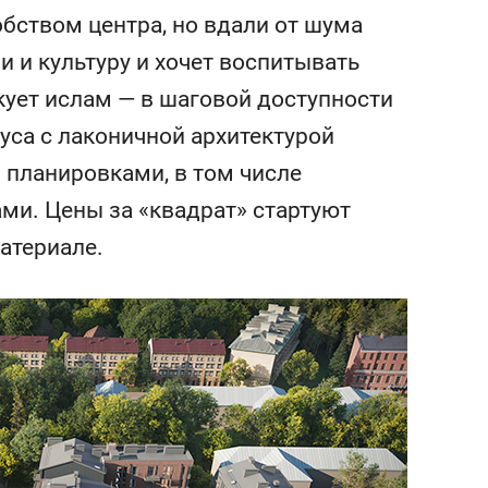
сверхнагрузку
для меня это челлендж
добством центра, но вдали от шума
сом»
и и культуру и хочет воспитывать
икует ислам — в шаговой доступности
уса с лаконичной архитектурой
 планировками, в том числе
ми. Цены за «квадрат» стартуют
материале.