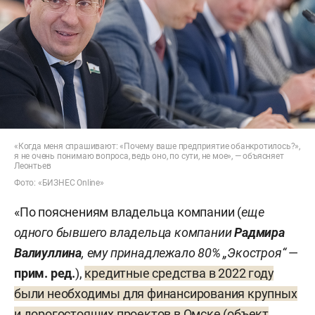
«Когда меня спрашивают: «Почему ваше предприятие обанкротилось?»,
я не очень понимаю вопроса, ведь оно, по сути, не мое», — объясняет
Леонтьев
Фото: «БИЗНЕС Online»
«По пояснениям владельца компании (
еще
одного бывшего владельца компании
Радмира
Валиуллина
, ему принадлежало 80% „Экостроя“
—
прим. ред.
),
кредитные средства в 2022 году
были необходимы для финансирования крупных
и дорогостоящих проектов в Омске (объект