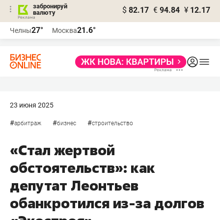
забронируй
$
82.17
€
94.84
¥
12.17
валюту
27°
21.6°
Челны
Москва
23 июня 2025
#
#
#
арбитраж
бизнес
строительство
«Стал жертвой
обстоятельств»: как
депутат Леонтьев
обанкротился из-за долгов