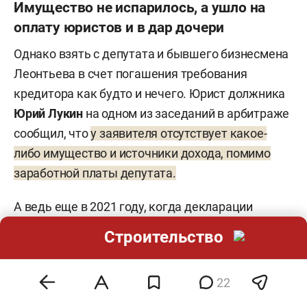
Имущество не испарилось, а ушло на
оплату юристов и в дар дочери
Однако взять с депутата и бывшего бизнесмена
Леонтьева в счет погашения требования
кредитора как будто и нечего. Юрист должника
Юрий Лукин
на одном из заседаний в арбитраже
сообщил, что
у заявителя отсутствует какое-
либо имущество и источники дохода, помимо
заработной платы депутата.
А ведь еще в 2021 году, когда декларации
депутатов еще раскрывались, у Леонтьева
Строительство
среди имущества
значились
два земельных
участка, дом, две квартиры, жилой дом на 218
22
«квадратов», Audi A6 и мотолодка Quicksilver 470.
Супруга депутата владела нежилыми