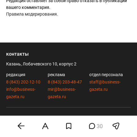
Редакция оставляет за собой право отказать в публикации
вашего комментария.
Правила модерирования
.
контакты
Казань, Лобачевского 10, корпус 2
редакция
реклама
отдел персонала
8 (843) 202-12-10
8 (843) 203-48-47
staff@business-
info@business-
mir@business-
gazeta.ru
gazeta.ru
gazeta.ru
вконтакте
twitter
30
telegram
дзен