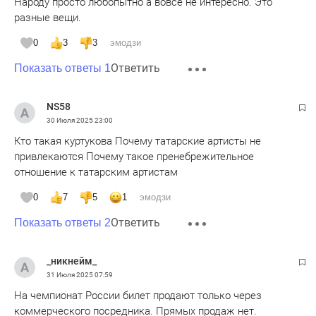
Народу просто любопытно а вовсе не интересно. Это
разные вещи.
0
3
3
эмодзи
Ответить
Показать ответы 1
NS58
30 Июля 2025
23:00
Кто такая куртукова Почему татарские артисты не
привлекаются Почему такое пренебрежительное
отношение к татарским артистам
0
7
5
1
эмодзи
Ответить
Показать ответы 2
_никнейм_
31 Июля 2025
07:59
На чемпионат России билет продают только через
коммерческого посредника. Прямых продаж нет.