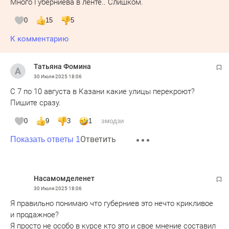
Много Губерниева в ленте.. Слишком.
0
15
5
К комментарию
Татьяна Фомина
30 Июля 2025
18:06
С 7 по 10 августа в Казани какие улицы перекроют?
Пишите сразу.
0
9
3
1
эмодзи
Ответить
Показать ответы 1
Насамомделенет
30 Июля 2025
18:06
Я правильно понимаю что губерниев это нечто крикливое
и продажное?
Я просто не особо в курсе кто это и свое мнение составил