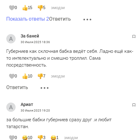
0
15
5
эмодзи
Ответить
Показать ответы 2
За баней
30 Июля 2025
18:36
Губерниев как склочная бабка ведёт себя. Ладно ещё как-
то интелектуально и смешно троллил. Сама
посредственность.
0
10
7
эмодзи
Ответить
Ариат
30 Июля 2025
19:20
за большие бабки губерниев сразу друг .и любит
татарстан.
0
10
3
1
эмодзи