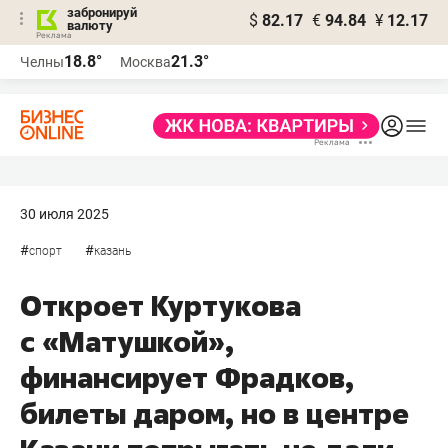
забронируй
$
82.17
€
94.84
¥
12.17
валюту
18.8°
21.3°
Челны
Москва
30 июля 2025
#
#
спорт
казань
Откроет Куртукова
с «Матушкой»,
финансирует Фрадков,
билеты даром, но в центре