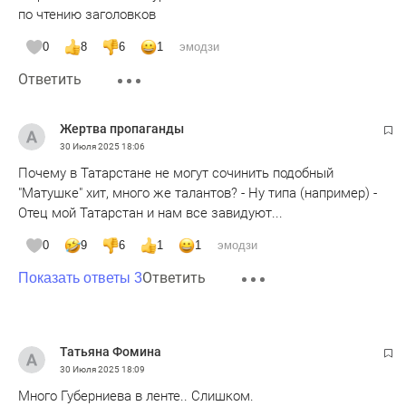
по чтению заголовков
0
8
6
1
эмодзи
Ответить
Жертва пропаганды
30 Июля 2025
18:06
Почему в Татарстане не могут сочинить подобный
"Матушке" хит, много же талантов? - Ну типа (например) -
Отец мой Татарстан и нам все завидуют...
0
9
6
1
1
эмодзи
Ответить
Показать ответы 3
Татьяна Фомина
30 Июля 2025
18:09
Много Губерниева в ленте.. Слишком.