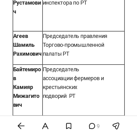
Рустамови
инспектора по РТ
ч
Агеев
Председатель правления
Шамиль
Торгово-промышленной
Рахимович
палаты РТ
Байтемиро
Председатель
в
ассоциации фермеров и
Камияр
крестьянских
Мижагито
подворий РТ
вич
Галеев
Председатель комитета
9
Марат
государственного совета РТ по