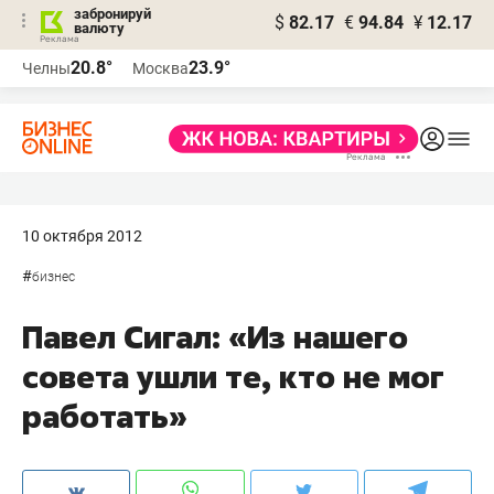
забронируй
$
82.17
€
94.84
¥
12.17
валюту
20.8°
23.9°
Челны
Москва
10 октября 2012
#
бизнес
Павел Сигал: «Из нашего
совета ушли те, кто не мог
работать»