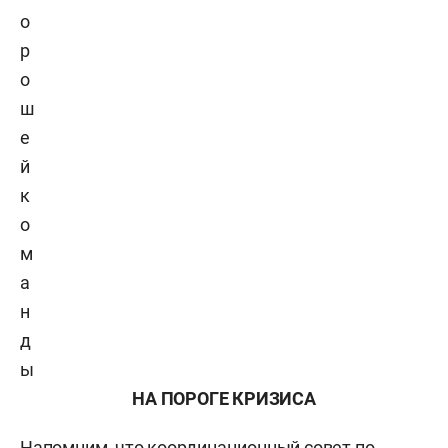
о
р
о
ш
е
й
к
о
м
а
н
д
ы
НА ПОРОГЕ КРИЗИСА
Напомним, что координационный совет по