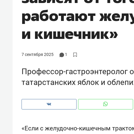
рынки, почему надо знать аксакал
работают жел
чем интересен Оман?
и кишечник»
7 сентября 2025
1
Профессор-гастроэнтеролог о 
татарстанских яблок и облепи
Рекомендуем
Рекоме
Падел, фитнес, танцы и даже
Психо
ниндзя-зал: как ТРЦ «Франт»
«Дире
«Если с желудочно-кишечным трактом 
стал Меккой для любителей
когда 