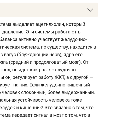
нов —
врач-гастроэнтеролог, ученый,
стема выделяет ацетилхолин, который
тва гастроэнтерологов РТ. Родом из
т давление. Эти системы работают в
в науке новое направление — электронного
 баланса активно участвует желудочно-
ицине, опубликовал 612 работ в
ическая система, по существу, находится в
дной печати, 11 монографий (две из них в
ус вагус (блуждающий нерв), ядра его
ических пособий, получил 18 авторских
озга (средний и продолговатый мозг). От
бретения и 23 рацпредложения. Пять лет (с
твол, он идет как раз в желудочно-
проработал консультантом в Монголии.
ы он, регулирует работу ЖКТ, а с другой —
гирует на них. Если желудочно-кишечный
ет с 1999-го, когда по приглашению КГМА
то человек спокойный, более выдержанный.
1999 году профессор предложил уникальный
альная устойчивость человека тоже
 желчно-каменной болезни: в желчный
елудок и кишечник! Это связано с тем, что
ают метил-трет-бутиловым эфиром (МТБЭ),
ема передает сигнал в мозг о том, что в