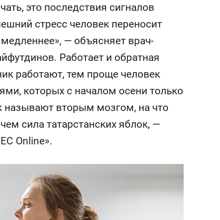
сверхнагрузку
для меня это челлендж
чать, это последствия сигналов
сом»
Внешний стресс человек переносит
 медленнее», — объясняет врач-
айфутдинов. Работает и обратная
ник работают, тем проще человек
ями, которых с началом осени только
к называют вторым мозгом, на что
 чем сила татарстанских яблок, —
ЕС Online».