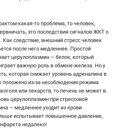
екамскнефтехиме». После полного
ирают, пациента выписывают. Способ был
ТБЭ получен товарный знак РФ «Методелит».
актом какая-то проблема, то человек,
ервничать, это последствия сигналов ЖКТ о
-го, Сайфутдинов был шефом
е. Как следствие, внешний стресс человек
ы РТ и главным внештатным специалистом-
ается после него медленнее. Простой
егодня профессор заведует кафедрой
ает церулоплазмин — белок, который
ой терапии КГМА – филиалом ФГБОУ ДПО
 играет важную роль в обмене железа. Но у
олжает практику, консультирует
сть, которая снижает уровень адреналина в
 ГКБ №7. Его сын
Ринат Рафикович
ак положено из-за несоблюдения режима
ие терапии.
коголя или лекарств, то печень не может в
ровь церулоплазмин при стрессовой
на — медленнее уходит из крови
дольше испытывает повышенное давление,
инфаркта недалеко!