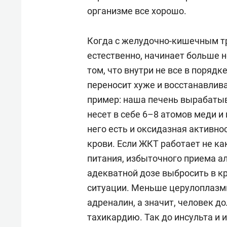
который синтезирован на «Нижн
организме все хорошо.
растворения камней катетер уб
запатентован, а на препарат М
Когда с желудочно-кишечным тр
естественно, начинает больше н
Четверть века, вплоть до 2024
том, что внутри не все в порядк
гастроэнтерологической служб
переносит хуже и восстанавлив
гастроэнтерологом МЗ РТ. На с
пример: наша печень вырабатыв
госпитальной и поликлиническ
несет в себе 6–8 атомов меди и
РМАНПО минздрава России, прод
него есть и оксидазная активно
пациентов в ГКБ №12, ГП №10 и
крови. Если ЖКТ работает не к
возглавляет в ГКБ №12 отделен
питания, избыточного приема ал
адекватной дозе выбросить в к
ситуации. Меньше церулоплазми
адреналин, а значит, человек 
тахикардию. Так до инсульта и 