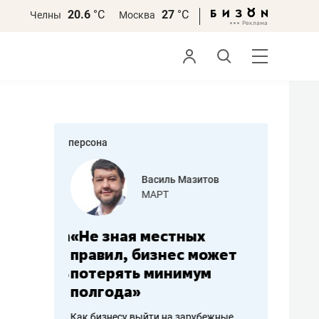
20.6
°С
27
°С
Челны
Москва
персона
еменова
Василь Мазитов
»
МАРТ
а: работа
«Не зная местных
«Мне лу
ечься
правил, бизнес может
не зара
вствовать
потерять минимум
чем пот
полгода»
репутац
пошиву
Как бизнесу выйти на зарубежные
Владелец от