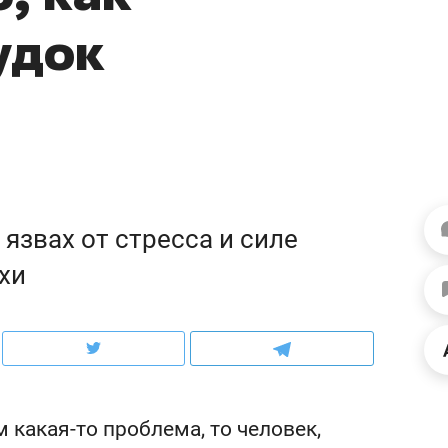
ов и
о трехкратном росте цен, дотошных
школьной формы о конт
удок
клиентах и чудных запросах мастеров
налогах и развитии без 
язвах от стресса и силе
хи
ндуем
Рекомендуем
терапевт «Фороса»:
Дизайнер-прораб Ната
кторский невроз» –
Наседкина: «Ремонт вм
какая-то проблема, то человек,
человек не считает
с мебелью за 2 миллион