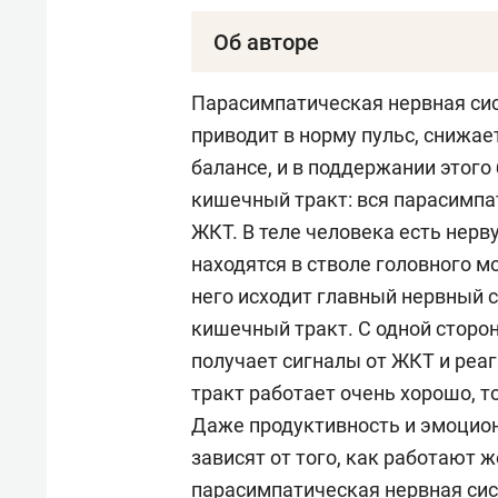
Об авторе
Рафик Галимзянович Сайфутди
Парасимпатическая нервная си
профессор, председатель общес
приводит в норму пульс, снижае
Иркутска. Сайфутдинов создал 
балансе, и в поддержании этого
парамагнитного резонанса в мед
кишечный тракт: вся парасимпат
отечественной и 96 в междунаро
ЖКТ. В теле человека есть нерв
США и Японии), 36 учебно-метод
находятся в стволе головного м
свидетельств и патентов на изо
него исходит главный нервный с
1986 по 1991 год) Сайфутдинов 
кишечный тракт. С одной сторон
получает сигналы от ЖКТ и реа
В Татарстане профессор работа
тракт работает очень хорошо, 
возглавил кафедру терапии. В 
Даже продуктивность и эмоцион
нехирургический метод лечения
зависят от того, как работают ж
пузырь ставят катетер, промыв
парасимпатическая нервная сист