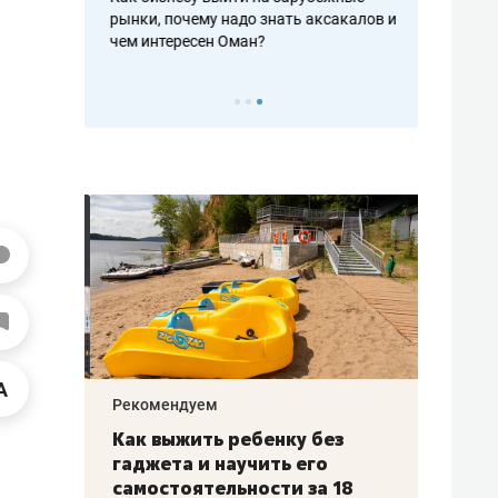
рафакте,
рынки, почему надо знать аксакалов и
о трехкратно
кредитов
чем интересен Оман?
клиентах и ч
Рекомендуем
Рекоме
лья
Как выжить ребенку без
Салих
есте
гаджета и научить его
«Если
а –
самостоятельности за 18
с мин