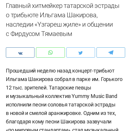
Главный хитмейкер татарской эстрады
о трибьюте Ильгама Шакирова,
наследии «Yзгәреш җиле» и общении
с Фирдусом Тямаевым
Прошедший неделю назад концерт-трибьют
Ильгама Шакирова собрал в парке им. Горького
12 тыс. зрителей. Татарские певцы
и музыкальный коллектив Yummy Music Band
исполнили песни соловья татарской эстрады
в новой и смелой аранжировке. Одним из тех,
благодаря кому песни Шакирова зазвучали
«по мировым стандартам», стал музыкальный