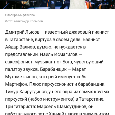
Эльвира Мифтахова
Фото: Александр Копылов
Дмитрий Лысов — известный джазовый пианист
в Татарстане, виртуоз в своем деле. Баянист
Айдар Валиев, думаю, не нуждается в
представлении. Наиль Исмагилов —
саксофонист, музыкант от Бога, чувствующий
палитру звуков. Барабанщик — Марат
Мухаметзянов, который именует себя
Мартифон. Плюс перкуссионист и барабанщик
Тимур Хайрутдинов, у него одна из самых крутых
перкуссий (набор инструментов) в Татарстане.
Три гитариста: Марсель Шамсутдинов, он
работал много лет с Ханией Фархи в знаменитом