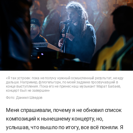
«Я так устроен: пока не получу нужный осмысленный результат, не иду
дальше. Например, флюгельгорн, по моей задумке прозвучавший в
конце выступления. Пока его не принес наш музыкант Марат Бабаев,
концерт был не завершен»
Фото: Даниил Шведов
Меня спрашивали, почему я не обновил список
композиций к нынешнему концерту, но,
услышав, что вышло по итогу, все всё поняли. Я