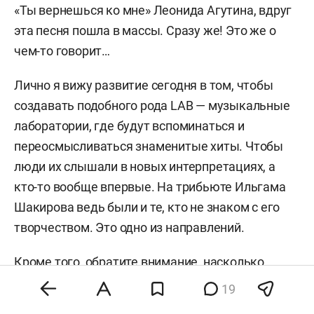
«Ты вернешься ко мне» Леонида Агутина, вдруг
эта песня пошла в массы. Сразу же! Это же о
чем-то говорит…
Лично я вижу развитие сегодня в том, чтобы
создавать подобного рода LАВ — музыкальные
лаборатории, где будут вспоминаться и
переосмысливаться знаменитые хиты. Чтобы
люди их слышали в новых интерпретациях, а
кто-то вообще впервые. На трибьюте Ильгама
Шакирова ведь были и те, кто не знаком с его
творчеством. Это одно из направлений.
Кроме того, обратите внимание, насколько
сейчас ретровейв стал популярным: хиты групп
19
«Руки Вверх!», «Гости из будущего», «Винтаж» и