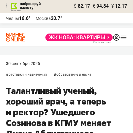
забронируй
$
82.17
€
94.84
¥
12.17
валюту
16.6°
20.7°
Челны
Москва
30 сентября 2025
#
#
отставки и назначения
образование и наука
Талантливый ученый,
хороший врач, а теперь
и ректор? Ушедшего
Созинова в КГМУ меняет