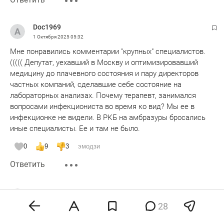
Doc1969
1 Октября 2025
05:32
Мне понравились комментарии "крупных" специалистов.
((((( Депутат, уехавший в Москву и оптимизировавший
медицину до плачевного состояния и пару директоров
частных компаний, сделавшие себе состояние на
лабораторных анализах. Почему терапевт, занимался
вопросами инфекциониста во время ко вид? Мы ее в
инфекционке не видели. В РКБ на амбразуры бросались
иные специалисты. Ее и там не было.
0
9
3
эмодзи
Ответить
Doc1969
1 Октября 2025
05:41
28
А министр здравоохранения то у нас кто? Кто главный