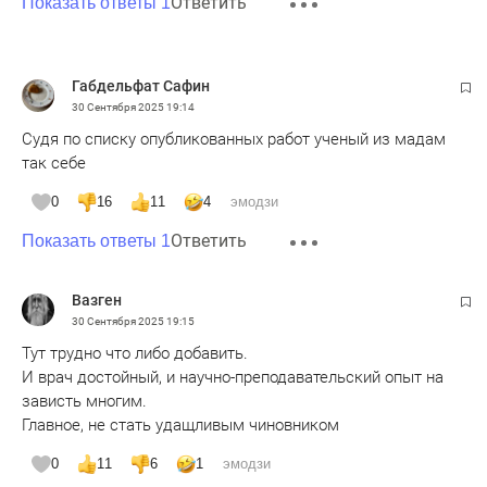
Ответить
Показать ответы 1
Габдельфат Сафин
30 Сентября 2025
19:14
Судя по списку опубликованных работ ученый из мадам
так себе
0
16
11
4
эмодзи
Ответить
Показать ответы 1
Вазген
30 Сентября 2025
19:15
Тут трудно что либо добавить.
И врач достойный, и научно-преподавательский опыт на
зависть многим.
Главное, не стать удащливым чиновником
0
11
6
1
эмодзи