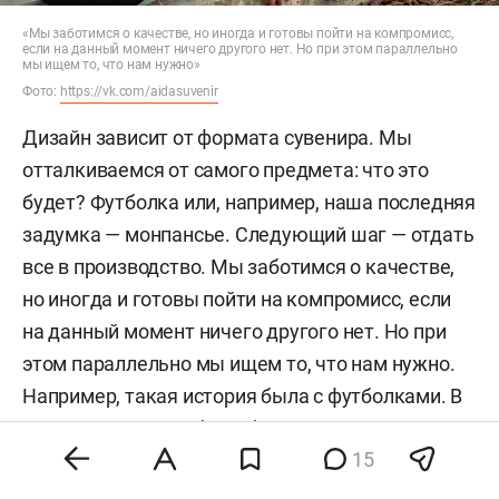
«Мы заботимся о качестве, но иногда и готовы пойти на компромисс,
если на данный момент ничего другого нет. Но при этом параллельно
мы ищем то, что нам нужно»
Фото:
https://vk.com/aidasuvenir
Дизайн зависит от формата сувенира. Мы
отталкиваемся от самого предмета: что это
будет? Футболка или, например, наша последняя
задумка — монпансье. Следующий шаг — отдать
все в производство. Мы заботимся о качестве,
но иногда и готовы пойти на компромисс, если
на данный момент ничего другого нет. Но при
этом параллельно мы ищем то, что нам нужно.
Например, такая история была с футболками. В
самом начале они были белыми, из хлопка и
15
синтетики, чтобы на них легко легла картинка,
но они выглядели не очень стильно, а цветовая