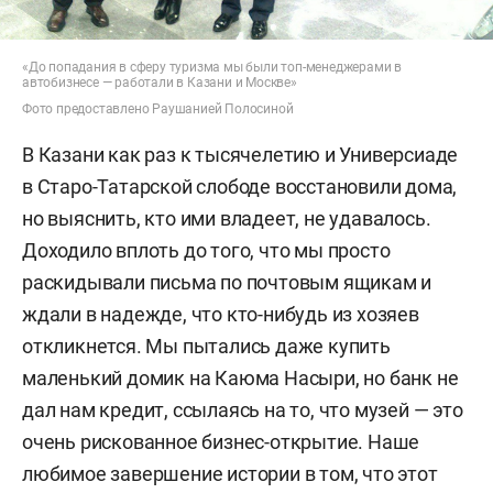
«До попадания в сферу туризма мы были топ-менеджерами в
автобизнесе — работали в Казани и Москве»
Фото предоставлено Раушанией Полосиной
В Казани как раз к тысячелетию и Универсиаде
в Старо-Татарской слободе восстановили дома,
но выяснить, кто ими владеет, не удавалось.
Доходило вплоть до того, что мы просто
раскидывали письма по почтовым ящикам и
ждали в надежде, что кто-нибудь из хозяев
откликнется. Мы пытались даже купить
маленький домик на Каюма Насыри, но банк не
дал нам кредит, ссылаясь на то, что музей — это
очень рискованное бизнес-открытие. Наше
любимое завершение истории в том, что этот