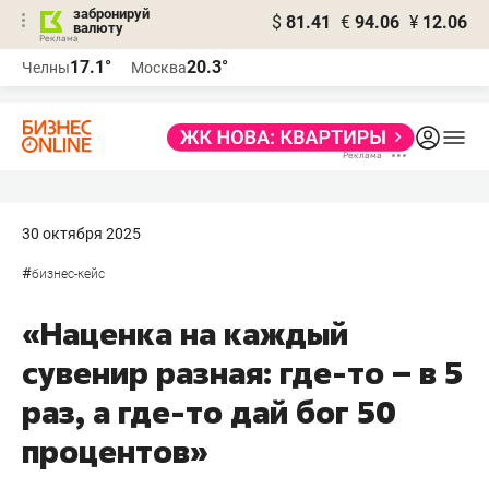
забронируй
$
81.41
€
94.06
¥
12.06
валюту
17.1°
20.3°
Челны
Москва
30 октября 2025
#
бизнес-кейс
«Наценка на каждый
сувенир разная: где-то – в 5
раз, а где-то дай бог 50
процентов»