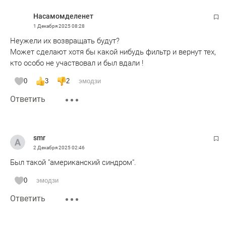
Насамомделенет
С 2023 — руководитель филиала фонда
1 Декабря 2025
08:28
«Защитники Отечества» в РТ.
Неужели их возвращать будут?
Может сделают хотя бы какой нибудь фильтр и вернут тех,
кто особо не участвовал и был вдали !
0
3
2
эмодзи
Ответить
smr
2 Декабря 2025
02:46
Был такой "американский синдром".
0
эмодзи
Ответить