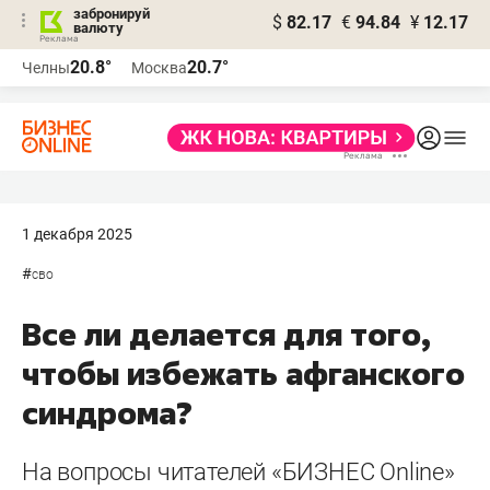
забронируй
$
82.17
€
94.84
¥
12.17
валюту
20.8°
20.7°
Челны
Москва
1 декабря 2025
#
сво
Все ли делается для того,
чтобы избежать афганского
синдрома?
На вопросы читателей «БИЗНЕС Online»