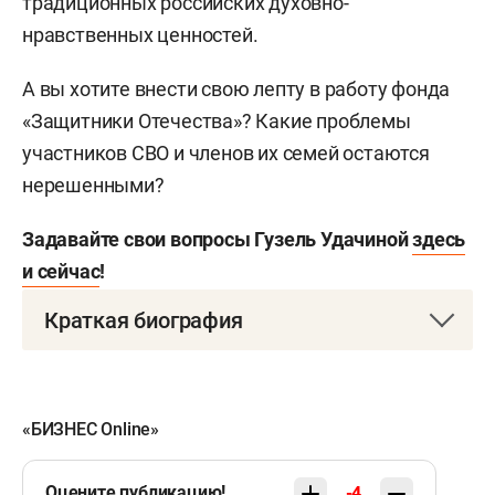
традиционных российских духовно-
нравственных ценностей.
А вы хотите внести свою лепту в работу фонда
«Защитники Отечества»? Какие проблемы
участников СВО и членов их семей остаются
нерешенными?
Задавайте свои вопросы Гузель Удачиной
здесь
и сейчас
!
Краткая биография
Удачина Гузель Любисовна
родилась 5 февраля
1971 года в Казани. Окончила КГУ по
специальности «история» (1995), Академию
«БИЗНЕС Online»
труда и социальных отношений по
Оцените публикацию!
специальности «юриспруденция» (2001).
-4