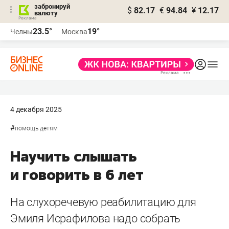
забронируй
$
82.17
€
94.84
¥
12.17
валюту
23.5°
19°
Челны
Москва
4 декабря 2025
#
помощь детям
Научить слышать
и говорить в 6 лет
На слухоречевую реабилитацию для
Эмиля Исрафилова надо собрать