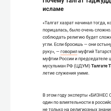
Почему Талгат Таджудд
исламе
«Талгат хазрат начинал тогда, 
порицалась, было очень сложно. 
соблюдать религию будет сложн
угли. Если бросишь — они осты
руку», —
говорил
муфтий Татарс
муфтии России и председателе 
мусульман РФ (ЦДУМ)
Талгате 
летие служения умме.
В этом году эксперты «БИЗНЕС O
один по влиятельности в россий
не только на религиозных знани