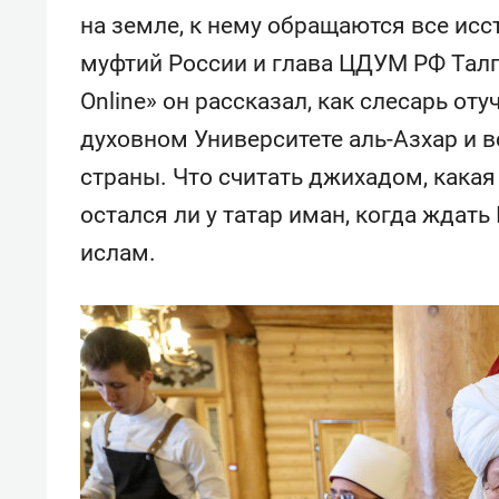
спорта
свою 
на земле, к нему обращаются все ис
стрес
муфтий России и глава ЦДУМ РФ Тал
Online» он рассказал, как слесарь о
духовном Университете аль-Азхар и в
страны. Что считать джихадом, кака
остался ли у татар иман, когда ждать
ислам.