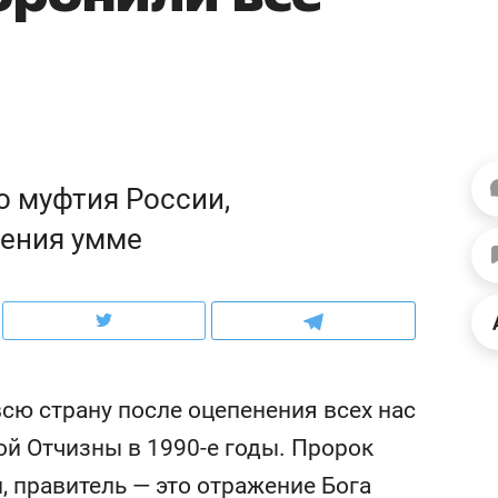
ов и
о трехкратном росте цен, дотошных
школьной формы о конт
клиентах и чудных запросах мастеров
налогах и развитии без 
 муфтия России,
ения умме
ндуем
Рекомендуем
ю страну после оцепенения всех нас
терапевт «Фороса»:
Дизайнер-прораб Ната
ой Отчизны в 1990-е годы. Пророк
кторский невроз» –
Наседкина: «Ремонт вм
, правитель — это отражение Бога
человек не считает
с мебелью за 2 миллион