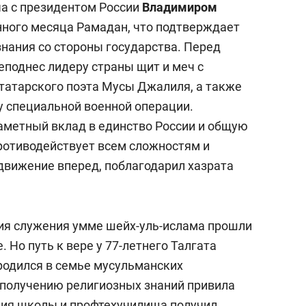
ча с президентом России
Владимиром
нного месяца Рамадан, что подтверждает
знания со стороны государства. Перед
еподнес лидеру страны щит и меч с
татарского поэта Мусы Джалиля, а также
 специальной военной операции.
аметный вклад в единство России и общую
противодействует всем сложностям и
 движение вперед, поблагодарил хазрата
ия служения умме шейх-уль-ислама прошли
. Но путь к вере у 77-летнего Талгата
 родился в семье мусульманских
 получению религиозных знаний привила
ния школы и профтехучилища получил