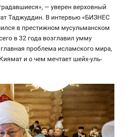
сверхнагрузку
для меня это челлендж
страдавшиеся», — уверен верховный
сом»
гат Таджуддин. В интервью «БИЗНЕС
тучился в престижном мусульманском
сего в 32 года возглавил умму
я главная проблема исламского мира,
 Киямат и о чем мечтает шейх-уль-