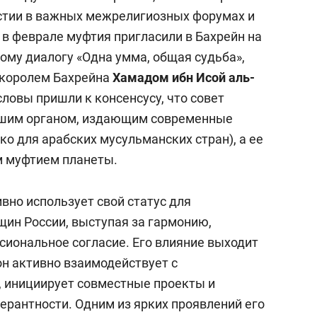
стии в важных межрелигиозных форумах и
 в феврале муфтия пригласили в Бахрейн на
му диалогу «Одна умма, общая судьба»,
с королем Бахрейна
Хамадом ибн Исой аль-
словы пришли к консенсусу, что совет
сшим органом, издающим современные
ко для арабских мусульманских стран), а ее
м муфтием планеты.
вно использует свой статус для
ин России, выступая за гармонию,
иональное согласие. Его влияние выходит
он активно взаимодействует с
 инициирует совместные проекты и
ерантности. Одним из ярких проявлений его