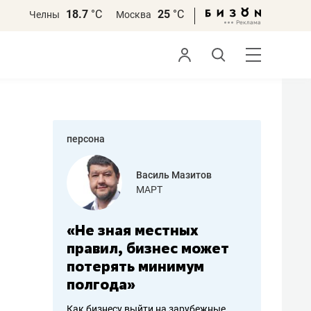
18.7
°С
25
°С
Челны
Москва
персона
еменова
Василь Мазитов
»
МАРТ
а: работа
«Не зная местных
«Мне лу
ечься
правил, бизнес может
не зара
вствовать
потерять минимум
чем пот
полгода»
репутац
пошиву
Как бизнесу выйти на зарубежные
Владелец от