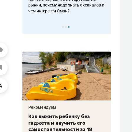
рафакте,
рынки, почему надо знать аксакалов и
о трехкратно
кредитов
чем интересен Оман?
клиентах и ч
Рекомендуем
Рекоме
лья
Как выжить ребенку без
Салих
есте
гаджета и научить его
«Если
а –
самостоятельности за 18
с мин