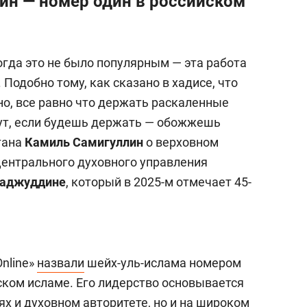
ин — номер один в российском
когда это не было популярным — эта работа
Подобно тому, как сказано в хадисе, что
о, все равно что держать раскаленные
нут, если будешь держать — обожжешь
тана
Камиль Самигуллин
о верховном
центрального духовного управления
Таджуддине
, который в 2025-м отмечает 45-
nline»
назвали
шейх-уль-ислама номером
ском исламе. Его лидерство основывается
ях и духовном авторитете, но и на широком