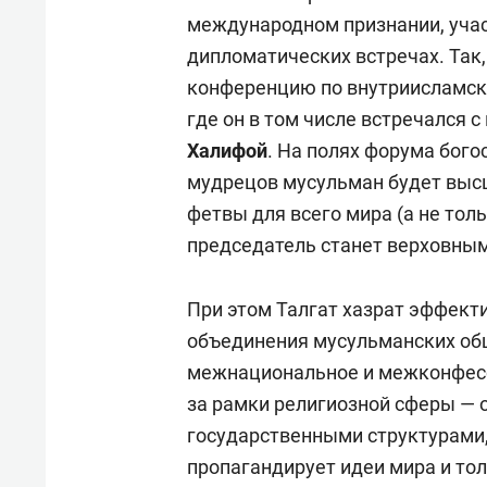
международном признании, уча
дипломатических встречах. Так,
конференцию по внутриисламско
где он в том числе встречался 
Халифой
. На полях форума бого
мудрецов мусульман будет вы
фетвы для всего мира (а не толь
председатель станет верховны
При этом Талгат хазрат эффекти
объединения мусульманских общ
межнациональное и межконфесс
за рамки религиозной сферы — 
государственными структурами,
пропагандирует идеи мира и тол