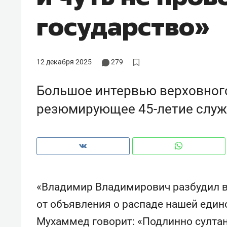
рынки, почему надо знать аксакал
государство»
чем интересен Оман?
12 декабря 2025
279
Большое интервью верховного
резюмирующее 45-летие служ
Рекомендуем
Рекоме
«Владимир Владимирович разбудил вс
Падел, фитнес, танцы и даже
Психо
от объявления о распаде нашей един
ниндзя-зал: как ТРЦ «Франт»
«Дире
Мухаммед говорит: «Подлинно султан
стал Меккой для любителей
когда 