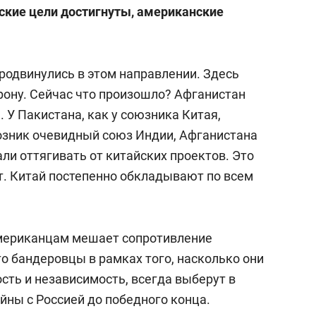
ексных планов развития территорий.
нские цели достигнуты, американские
атом Ленсовета. Работал там заместителем
ета, затем — начальником отдела в
продвинулись в этом направлении. Здесь
рону. Сейчас что произошло? Афганистан
. У Пакистана, как у союзника Китая,
ЛФЭИ и сотрудник РЦЭР при правительстве.
озник очевидный союз Индии, Афганистана
али оттягивать от китайских проектов. Это
ела демонополизации, приватизации и
. Китай постепенно обкладывают по всем
структур минэкономики России.
 в управление. Занимался вопросами
мериканцам мешает сопротивление
, рынками ценных бумаг, страхованием,
о бандеровцы в рамках того, насколько они
ми фондами, ипотекой.
сть и независимость, всегда выберут в
ойны с Россией до победного конца.
нспектор Счетной палаты Российской