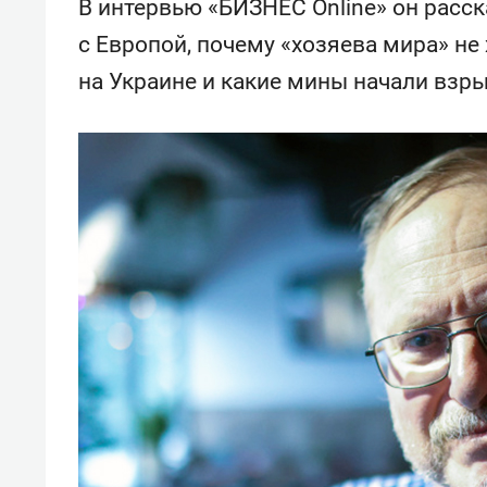
В интервью «БИЗНЕС Online» он расск
спорта
свою 
стрес
с Европой, почему «хозяева мира» не
на Украине и какие мины начали взр