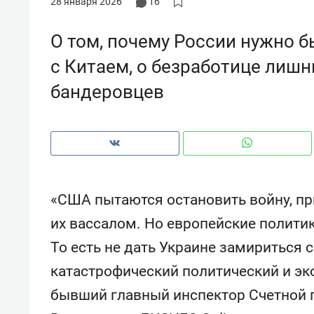
28 января 2026
16
рынки, почему надо знать аксакал
чем интересен Оман?
О том, почему России нужно 
с Китаем, о безработице лишн
бандеровцев
«США пытаются остановить войну, при
их вассалом. Но европейские полити
То есть не дать Украине замириться 
Рекомендуем
Рекоме
катастрофический политический и эк
Падел, фитнес, танцы и даже
Психо
ниндзя-зал: как ТРЦ «Франт»
«Дире
бывший главный инспектор Счетной 
стал Меккой для любителей
когда 