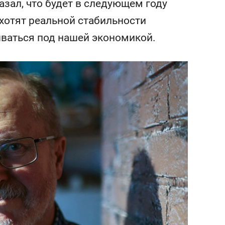
азал, что будет в следующем году
сверхнагрузку
для меня это челлендж
сом»
 хотят реальной стабильности
ываться под нашей экономикой.