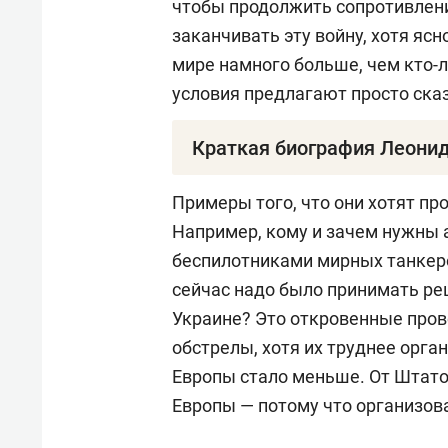
чтобы продолжить сопротивлени
заканчивать эту войну, хотя яс
мире намного больше, чем кто-л
условия предлагают просто ска
Краткая биография Леони
Пайдиев Леонид Евгеньевич
— р
Примеры того, что они хотят пр
экономических наук, по полити
Например, кому и зачем нужны
беспилотниками мирных танкер
Автор и ведущий телеграм-кан
сейчас надо было принимать ре
Украине? Это откровенные пров
Закончил Ленинградский универ
обстрелы, хотя их труднее орга
наук. Работал в Ленинградском
Европы стало меньше. От Штатов
(ЛФЭИ), а также по хоздоговор
Европы — потому что организова
финансовом управлении. Заним