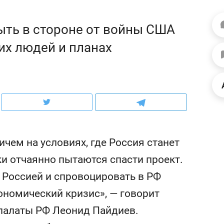
ов и
о трехкратном росте цен, дотошных
школьной формы о конт
клиентах и чудных запросах мастеров
налогах и развитии без 
быть в стороне от войны США
их людей и планах
чем на условиях, где Россия станет
ки отчаянно пытаются спасти проект.
с Россией и спровоцировать в РФ
ндуем
Рекомендуем
ономический кризис», — говорит
терапевт «Фороса»:
Дизайнер-прораб Ната
кторский невроз» –
Наседкина: «Ремонт вм
палаты РФ Леонид Пайдиев.
человек не считает
с мебелью за 2 миллион