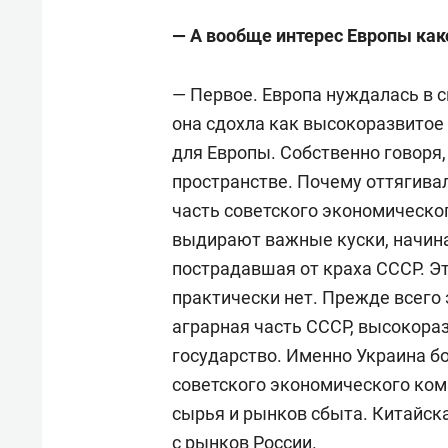
Федерации. С марта 1999 года с
— А вообще интерес Европы како
— Первое. Европа нуждалась в с
она сдохла как высокоразвитое
для Европы. Собственно говоря,
пространстве. Почему оттягива
часть советского экономическог
выдирают важные куски, начина
пострадавшая от краха СССР. Э
практически нет. Прежде всего
аграрная часть СССР, высокора
государство. Именно Украина б
советского экономического ком
сырья и рынков сбыта. Китайск
с рынков России.