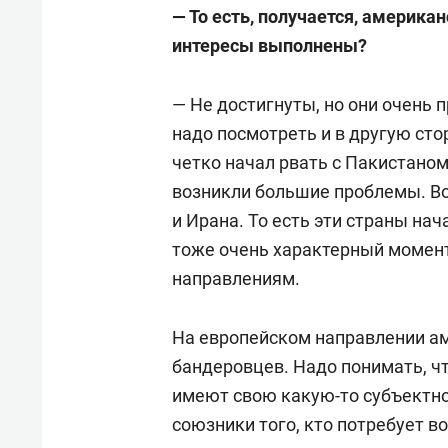
базы местных бюджетов и компл
— То есть, получается, америка
интересы выполнены?
В марте 1990 года избран депут
председателя бюджетного комит
— Не достигнуты, но они очень 
управлении имуществ.
надо посмотреть и в другую сто
четко начал рвать с Пакистаном
С ноября 1991 года докторант 
возникли большие проблемы. В
и Ирана. То есть эти страны нач
С марта 1992-го начальник отд
тоже очень характерный момент
развития новых хозяйственных 
направлениям.
В 1994 году отдел преобразован
На европейском направлении а
приватизации, демонополизации
бандеровцев. Надо понимать, чт
негосударственными пенсионны
имеют свою какую-то субъектно
союзники того, кто потребует в
С февраля 1996 года главный и