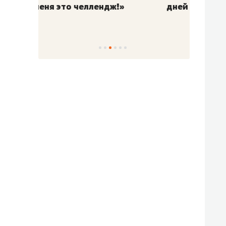
!»
дней
с вер