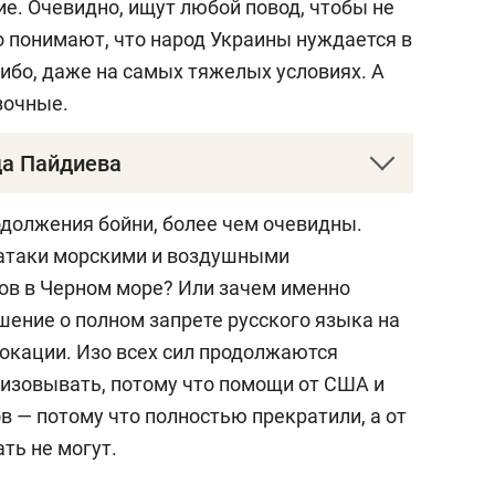
е. Очевидно, ищут любой повод, чтобы не
но понимают, что народ Украины нуждается в
ибо, даже на самых тяжелых условиях. А
зочные.
да Пайдиева
усский экономист, кандидат
одолжения бойни, более чем очевидны.
ческим взглядам буржуазный националист.
 атаки морскими и воздушными
ов в Черном море? Или зачем именно
ала
https://t.me/s/paidiev28
шение о полном запрете русского языка на
окации. Изо всех сил продолжаются
ситет в 1979 году. Кандидат экономических
низовывать, потому что помощи от США и
 финансово-экономическом институте
 — потому что полностью прекратили, а от
ным темам в плановом комитете города и
ть не могут.
ался проблемами устойчивости доходной