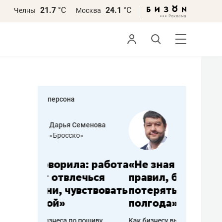
21.7
°С
24.1
°С
Челны
Москва
персона
еменова
Василь Мазитов
»
МАРТ
а: работа
«Не зная местных
«Мне лу
ечься
правил, бизнес может
не зара
вствовать
потерять минимум
чем пот
полгода»
репутац
пошиву
Как бизнесу выйти на зарубежные
Владелец от