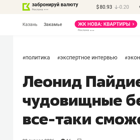
забронируй валюту
$
80.93
-0.20
Казань
Закамье
политика
экспертное интервью
эко
#
#
#
Леонид Пайдие
Василь Мазитов
МАРТ
чудовищные б
«Не зная местных
правил, бизнес может
все-таки смож
потерять минимум
полгода»
Как бизнесу выйти на зарубежные