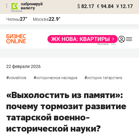
забронируй
$
82.17
€
94.84
¥
12.17
валюту
27°
22.9°
Челны
Москва
22 февраля 2026
#
#
#
измайлов
историческое наследие
история татарстана
«Выхолостить из памяти»:
почему тормозит развитие
татарской военно-
исторической науки?