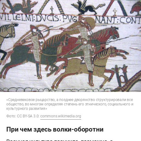
«Средневековое рыцарство, а позднее дворянство структурировали все
общество, во многом определяя степень его этнического, социального и
культурного развития»
Фото: CC BY-SA 3.0:
commons.wikimedia.org
При чем здесь волки-оборотни