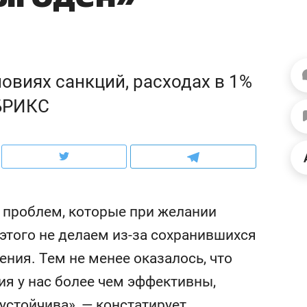
ов и
о трехкратном росте цен, дотошных
школьной формы о конт
клиентах и чудных запросах мастеров
налогах и развитии без 
овиях санкций, расходах в 1%
 БРИКС
 проблем, которые при желании
того не делаем из-за сохранившихся
ндуем
Рекомендуем
ения. Тем не менее оказалось, что
терапевт «Фороса»:
Дизайнер-прораб Ната
я у нас более чем эффективны,
кторский невроз» –
Наседкина: «Ремонт вм
человек не считает
с мебелью за 2 миллион
устойчива», — констатирует