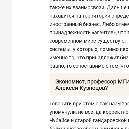
также их взаимосвязи. Дальше 
находится на территории опред
иностранный бизнес.
Либо отме
принадлежность «агентов», что 
современном мире существуют 
системы, у которых, помимо пер
именно то, что принадлежит биз
равно, то сопоставимо с тем, чт
Экономист, профессор МГИ
Алексей Кузнецов?
Алексей Владимирович Кузнец
Говорить при этом о так назыв
географ, доктор экономических 
упомянули, не всегда корректно
(2011), директор Института на
Чубайсе и старой гайдаровской 
РАН, профессор МГИМО МИД Рос
большинстве своем они очень в