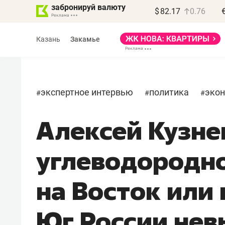
забронируй валюту
$
82.17
0.76
Казань
Закамье
экспертное интервью
политика
эко
#
#
#
Алексей Кузне
Василь Мазитов
МАРТ
углеводородно
«Не зная местных
правил, бизнес может
на Восток или
потерять минимум
полгода»
Юг России нев
Как бизнесу выйти на зарубежные