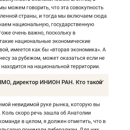
мы можем говорить, что эта совокупность
еленной страны, и тогда мы включаем сюда
чаем национальную, государственную
тоже очень важно, поскольку в
такие национальные экономические
вой, имеется как бы «вторая экономика». А
несу за рубежом, может оказаться если не
о находится на национальной территории.
МО, директор ИНИОН РАН. Кто такой
ов
— российский экономист и экономико-
аемой невидимой руке рынка, которую вы
наук (2008), член-корреспондент РАН
. Коль скоро речь зашла об Анатолии
учной информации по общественным наукам
команде в целом, я должен отметить, что в
сии, главный редактор журнала «Контуры
ульгарно понимали либерализм. Для них