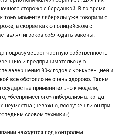
тика, экономика, право» (в базе RSCI и
ночного сторожа с берданкой. В то время
 к тому моменту либералы уже говорили о
ороже, а скорее как о полицейском с
оскве. С отличием окончил в 2001-м
аставлял игроков соблюдать законы.
факультета МГУ им. Ломоносова по
кой географии зарубежных стран.
да подразумевает частную собственность
куренцию и предпринимательскую
ирантуру Института мировой экономики и
сле завершения 90-х годов с конкуренцией и
ийской академии наук (ИМЭМО РАН).
ой все обстояло не очень здорово. Таким
 государстве применительно к модели,
 избран по отделению глобальных проблем и
го, «беспримесного» либерализма, когда
е неуместна (неважно, вооружен ли он при
следним словом техники»).
ладший научный сотрудник, научный
трудник, заведующий сектором в Институте
пании находятся под контролем