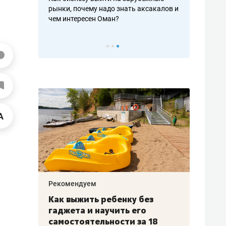
рафакте,
рынки, почему надо знать аксакалов и
о трехкратно
кредитов
чем интересен Оман?
клиентах и ч
Рекомендуем
Рекоме
лья
Как выжить ребенку без
Салих
есте
гаджета и научить его
«Если
а –
самостоятельности за 18
с мин