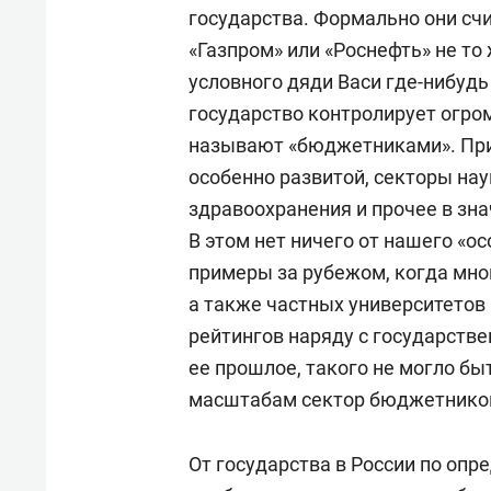
мировой экономики и междунар
государства. Формально они счи
— руководитель центра европе
«Газпром» или «Роснефть» не то
года — заместитель директора 
условного дяди Васи где-нибудь
директора ИНИОН РАН. В ноябр
государство контролирует огром
называют «бюджетниками». При 
С 2004-го параллельно занимае
особенно развитой, секторы нау
2009 года — профессор кафедры
здравоохранения и прочее в зн
интеграционных процессов) МГИ
В этом нет ничего от нашего «ос
С 2011-го также приглашенный
примеры за рубежом, когда мно
теории Московской школы экон
а также частных университетов
рейтингов наряду с государств
Член ученого совета ИМЭМО РА
ее прошлое, такого не могло бы
советов по мировой экономике
масштабам сектор бюджетников 
РАН, Институте экономики РАН.
От государства в России по опр
Член ученого совета Русского 