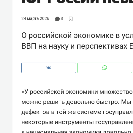
рынки, почему надо знать аксакал
чем интересен Оман?
24 марта 2026
8
О российской экономике в усл
ВВП на науку и перспективах
«У российской экономики множество
можно решить довольно быстро. Мы э
Рекомендуем
Рекоме
дефектов в той же системе госуправл
Оставить шум за волной: как
Психо
некоторые инструменты госуправлени
строят тишину в казанском
«Дире
ЖК «Заря»
когда 
а национальная экономика довольно 