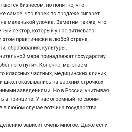
одных отношений (ИМЭМО) РАН. С 2009-го
таются бизнесом, но понятно, что
йских исследований ИМЭМО РАН. С 2013
 же самое, что ларек по продаже сигарет
ИМЭМО РАН. В мае 2019-го назначен врио
 на маленькой улочке. Заметим также, что
е 2020 года избран директором ИНИОН РАН.
ный сектор, который у нас витиевато
этом практически в любой стране,
тся преподавательской деятельностью. С
ки, образования, культуры,
 европейской интеграции (ныне — кафедры
ачительной мере принадлежат государству.
МО (У) МИД России (по совместительству).
обенного пути».
Конечно, мы знаем
 профессор кафедры общей экономической
го классных частных, медицинских клиник,
омики МГУ им. Ломоносова.
 и школ оказывались на верхних строчках
енными заведениями. Но в России, учитывая
Н, член докторских диссертационных
ть в принципе. У нас огромный по своим
 в ИМЭМО РАН, Институте США и Канады
в любом случае вотчина государства.
 Член редколлегий ряда научных журналов.
еделению зависит очень многое.
Даже если
географического общества.