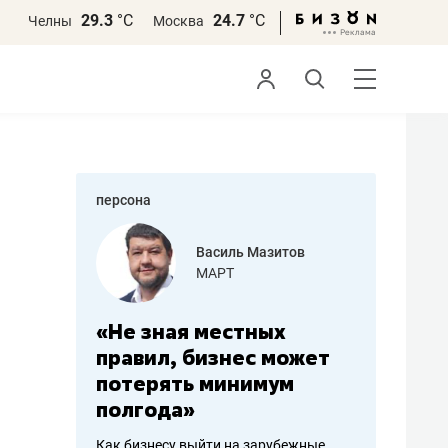
29.3
°С
24.7
°С
Челны
Москва
персона
еменова
Василь Мазитов
»
МАРТ
а: работа
«Не зная местных
«Мне лу
ечься
правил, бизнес может
не зара
вствовать
потерять минимум
чем пот
полгода»
репутац
пошиву
Как бизнесу выйти на зарубежные
Владелец от