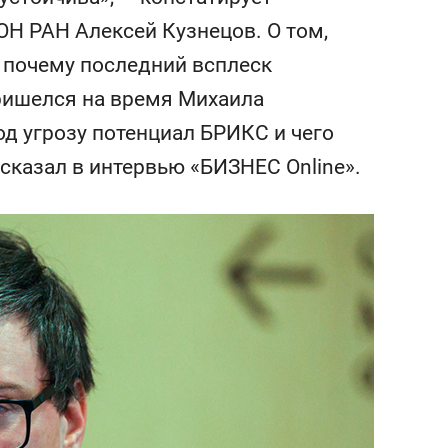
сверхнагрузку
для меня это челлендж
Н РАН Алексей Кузнецов. О том,
сом»
, почему последний всплеск
ришелся на время Михаила
од угрозу потенциал БРИКС и чего
ссказал в интервью «БИЗНЕС Online».