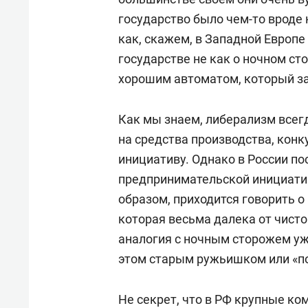
глобальных трансформаций: поли
государство было чем-то вроде 
перечне ВАК).
как, скажем, в Западной Европе
государстве не как о ночном ст
Родился 1 ноября 1978 года в М
хорошим автоматом,
который з
магистратуру географического 
кафедре социально-экономичес
Как мы знаем, либерализм всег
на средства производства, кон
В 2003 году окончил очную асп
инициативу. Однако в России по
международных отношений Росс
предпринимательской инициатив
образом, приходится говорить о
Член-корреспондент РАН (2011,
которая весьма далека от чисто
международных отношений).
аналогия с ночным сторожем уж
этом старым ружьишком или «по
С 2003 года последовательно м
сотрудник, старший научный со
Не секрет, что в РФ
крупные ком