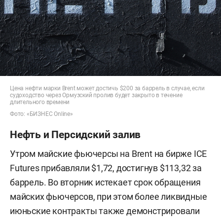
Цена нефти марки Brent может достичь $200 за баррель в случае, если
судоходство через Ормузский пролив будет закрыто в течение
длительного времени
Фото: «БИЗНЕС Online»
Нефть и Персидский залив
Утром майские фьючерсы на Brent на бирже ICE
Futures прибавляли $1,72, достигнув $113,32 за
баррель. Во вторник истекает срок обращения
майских фьючерсов, при этом более ликвидные
июньские контракты также демонстрировали