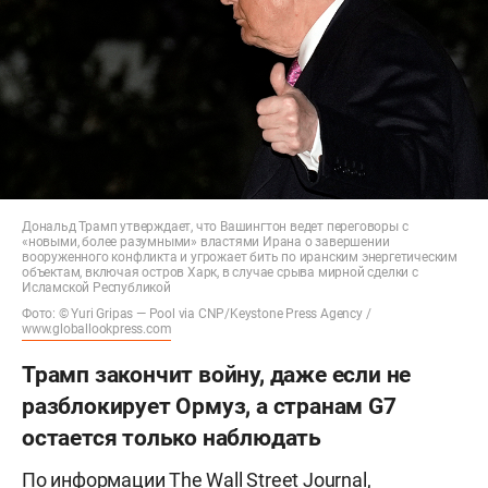
Дональд Трамп утверждает, что Вашингтон ведет переговоры с
«новыми, более разумными» властями Ирана о завершении
вооруженного конфликта и угрожает бить по иранским энергетическим
объектам, включая остров Харк, в случае срыва мирной сделки с
Исламской Республикой
Фото: © Yuri Gripas — Pool via CNP/Keystone Press Agency /
www.globallookpress.com
Трамп закончит войну, даже если не
разблокирует Ормуз, а странам G7
остается только наблюдать
По
информации
The Wall Street Journal,