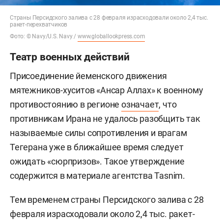
Страны Персидского залива с 28 февраля израсходовали около 2,4 тыс.
ракет-перехватчиков
Фото: © Navy/U.S. Navy /
www.globallookpress.com
Театр военных действий
Присоединение йеменского движения
мятежников-хуситов «Ансар Аллах» к военному
противостоянию в регионе
означает
, что
противникам Ирана не удалось разобщить так
называемые силы сопротивления и врагам
Тегерана уже в ближайшее время следует
ожидать «сюрпризов». Такое утверждение
содержится в материале агентства Tasnim.
Тем временем страны Персидского залива с 28
февраля израсходовали около 2,4 тыс. ракет-