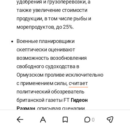
удобрения и грузоперевозки, а
также увеличение стоимости
продукции, в том числе рыбы и
морепродуктов, до 25%.
Военные планировщики
скептически оценивают
возможность возобновления
свободного судоходства в
Ормузском проливе исключительно
с применением силы,
считает
политический обозреватель
британской газеты FT
Гидеон
Рахман
, описывая сценарии
решения острой проблемы
0
судоходства у берегов Ирана.