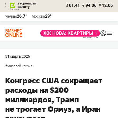
забронируй
$
81.41
€
94.06
¥
12.06
валюту
26.7°
29°
Челны
Москва
31 марта 2026
#
мировой кризис
Конгресс США сокращает
расходы на $200
миллиардов, Трамп
не трогает Ормуз, а Иран