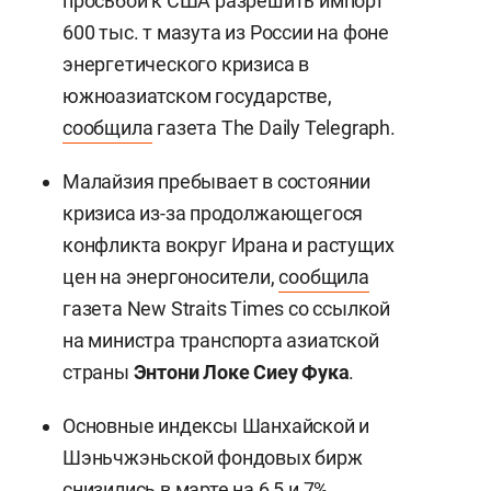
просьбой к США разрешить импорт
600 тыс. т мазута из России на фоне
энергетического кризиса в
южноазиатском государстве,
сообщила
газета The Daily Telegraph.
Малайзия пребывает в состоянии
кризиса из-за продолжающегося
конфликта вокруг Ирана и растущих
цен на энергоносители,
сообщила
газета New Straits Times со ссылкой
на министра транспорта азиатской
страны
Энтони Локе Сиеу Фука
.
Основные индексы Шанхайской и
Шэньчжэньской фондовых бирж
снизились
в марте на 6,5 и 7%