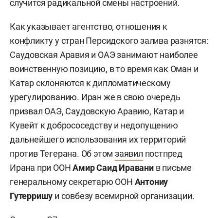
случится радикальной смены настроений.
Как указывает агентство, отношения к
конфликту у стран Персидского залива разнятся:
Саудовская Аравия и ОАЭ занимают наиболее
воинственную позицию, в то время как Оман и
Катар склоняются к дипломатическому
урегулированию. Иран же в свою очередь
призвал ОАЭ, Саудовскую Аравию, Катар и
Кувейт к добрососедству и недопущению
дальнейшего использования их территорий
против Тегерана. Об этом
заявил
постпред
Ирана при ООН
Амир Саид Иравани
в письме
генеральному секретарю ООН
Антониу
Гутерришу
и совбезу всемирной организации.