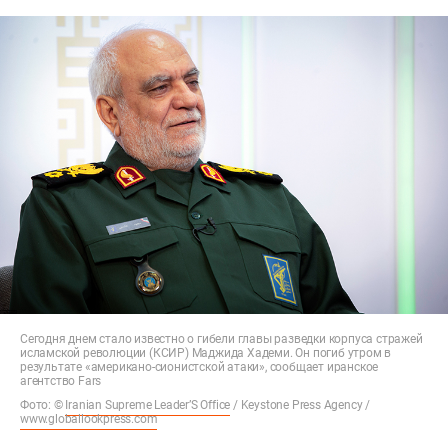
Сегодня днем стало известно о гибели главы разведки корпуса стражей
исламской революции (КСИР) Маджида Хадеми. Он погиб утром в
результате «американо-сионистской атаки», сообщает иранское
агентство Fars
Фото: ©
Iranian Supreme Leader’S Office
/ Keystone Press Agency /
www.globallookpress.com