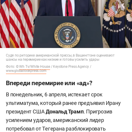
Судя по риторике американской прессы, в Вашингтоне оценивают
шансы на перемирие как низкие и готовы усилить удары
Фото: ©
Wh Tv/White House
/ Keystone Press Agency /
www.globallookpress.com
Впереди перемирие или «ад»?
В понедельник, 6 апреля, истекает срок
ультиматума, который ранее предъявил Ирану
президент США
Дональд Трамп
. Пригрозив
усилением ударов, американский лидер
потребовал от Тегерана разблокировать