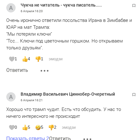
Чукча не читатель - чукча писатель.....
6 Апреля
16:20
Очень иронично ответили посольства Ирана в Зимбабве и
ЮАР на мат Трампа:
"Мы потеряли ключи"
"Тсс... Ключи под цветочным горшком. Но открываем
только друзьям".
1
4
1
эмодзи
Ответить
Владимир Васильевич Циннобер-Очеретный
6 Апреля
16:21
Хорошо что трамп чудит. Есть что обсудить. У нас то
ничего интересного не происходит
0
5
5
2
эмодзи
Ответить
Показать ответы 2