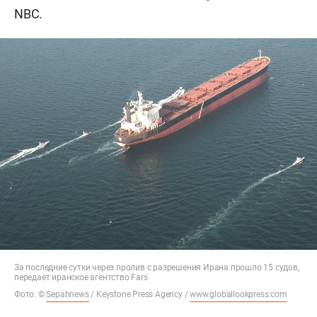
NBC.
За последние сутки через пролив с разрешения Ирана прошло 15 судов,
передает иранское агентство Fars
Фото: ©
Sepahnews
/ Keystone Press Agency /
www.globallookpress.com