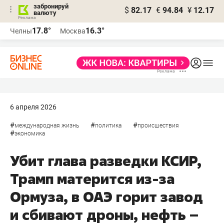
забронируй
$
82.17
€
94.84
¥
12.17
валюту
17.8°
16.3°
Челны
Москва
6 апреля 2026
#
#
#
международная жизнь
политика
происшествия
#
экономика
Убит глава разведки КСИР,
Трамп матерится из-за
Ормуза, в ОАЭ горит завод
и сбивают дроны, нефть –