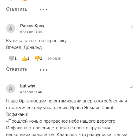
Ответить
РасселКроу
6 Апреля
16:44
Курочка клюет по зернышку.
Вперед, Дональд.
1
1
1
эмодзи
Ответить
but why
6 Апреля
16:45
Глава Организации по оптимизации энергопотребления и
стратегическому управлению Ирана Эсмаил Сакаб
Эсфахани:
«Прошлой ночью прекрасное небо нашего дорогого
Исфахана стало свидетелем не просто крушения
нескольких самолетов. Казалось, что разрушился целый