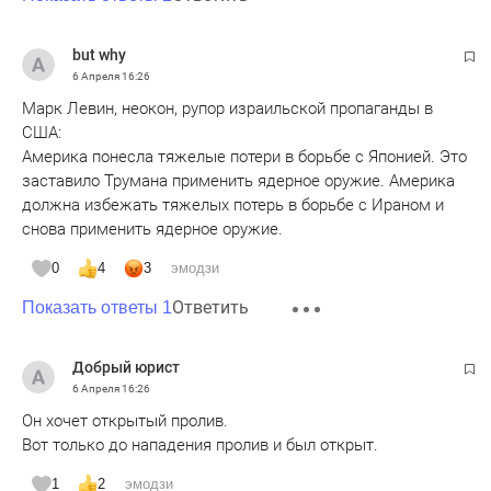
but why
6 Апреля
16:26
Марк Левин, неокон, рупор израильской пропаганды в
США:
Америка понесла тяжелые потери в борьбе с Японией. Это
заставило Трумана применить ядерное оружие. Америка
должна избежать тяжелых потерь в борьбе с Ираном и
снова применить ядерное оружие.
0
4
3
эмодзи
Ответить
Показать ответы 1
Добрый юрист
6 Апреля
16:26
Он хочет открытый пролив.
Вот только до нападения пролив и был открыт.
1
2
эмодзи