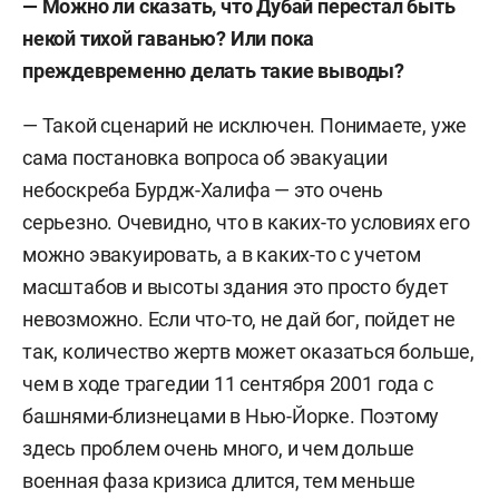
— Можно ли сказать, что Дубай перестал быть
января 1973 года в Москве.
некой тихой гаванью? Или пока
преждевременно делать такие выводы?
В 1994-м с отличием окончил экономический
факультет Московского государственного
— Такой сценарий не исключен. Понимаете, уже
университета им. Ломоносова по специальности
сама постановка вопроса об эвакуации
«экономист».
небоскреба Бурдж-Халифа — это очень
серьезно. Очевидно, что в каких-то условиях его
В 1996 году защитил кандидатскую
можно эвакуировать, а в каких-то с учетом
диссертацию, в 2010-м — докторскую. В 2016
масштабов и высоты здания это просто будет
году избран членом-корреспондентом
невозможно. Если что-то, не дай бог, пойдет не
Российской академии наук по отделению
так, количество жертв может оказаться больше,
глобальных проблем и международных
чем в ходе трагедии 11 сентября 2001 года с
отношений.
башнями-близнецами в Нью-Йорке. Поэтому
Занимает должности заведующего кафедрой
здесь проблем очень много, и чем дольше
мировой экономики МГУ, профессора кафедры
военная фаза кризиса длится, тем меньше