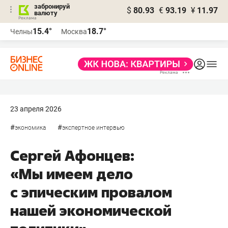
забронируй
$
80.93
€
93.19
¥
11.97
валюту
15.4°
18.7°
Челны
Москва
23 апреля 2026
#
#
экономика
экспертное интервью
Сергей Афонцев:
«Мы имеем дело
с эпическим провалом
нашей экономической