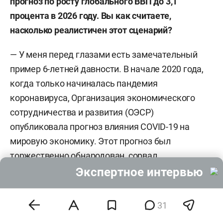
прогноз по росту глобально
го
ВВП до
3,
1
процента
в 2026 году. Вы как считаете,
насколько реалистичен этот сценарий?
—
У меня перед глазами есть замечательный
пример 6-летней давности. В начале 2020 года,
когда только начиналась пандемия
коронавируса, Организация экономического
сотрудничества и развития (ОЭСР)
опубликовала прогноз влияния COVID-19 на
мировую экономику. Этот прогноз был
торжественно обнародован, сорвал
аплодисменты и хвалебные отзывы. А потом
Экспертное интервью
начались массовые локдауны, которые
прогнозом предусмотрены не были. И его просто
31
отправили в корзину для бумаг.