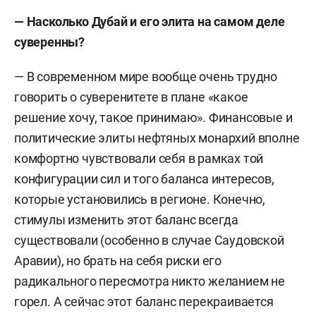
политическая экономия, теоретический анализ
— Насколько Дубай и его элита на самом деле
формирования экономической политики,
суверенны?
управление глобальными экономическими
процессами, внешнеторговая и промышленная
— В современном мире вообще очень трудно
политика, а также политические и
говорить о суверенитете в плане «какое
институциональные проблемы стран с
решение хочу, такое принимаю». Финансовые и
развивающимися рынками. Является
политические элиты нефтяных монархий вполне
единственным специалистом в России,
комфортно чувствовали себя в рамках той
разработавшим и читающим курс
конфигурации сил и того баланса интересов,
«Международная политическая экономия» в
которые установились в регионе. Конечно,
соответствии с международными стандартами.
стимулы изменить этот баланс всегда
Автор более 140 научных публикаций на русском
существовали (особенно в случае Саудовской
и английском языках.
Аравии), но брать на себя риски его
радикального пересмотра никто желанием не
горел. А сейчас этот баланс перекраивается