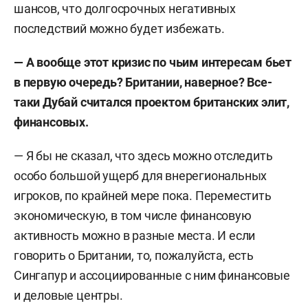
мировых политических процессов МГИМО, а
шансов, что долгосрочных негативных
также заместителя директора по научной
последствий можно будет избежать.
работе и заведующего отделом экономической
—
А вообще этот кризис по чьим интересам бьет
теории Института мировой экономики и
в первую очередь? Британии, наверное? Все-
международных отношений (ИМЭМО) РАН.
таки Дубай считался проектом британских элит,
В 2012 году получил премию им. Варги за
финансовых.
монографию «Политические рынки и
— Я бы не сказал, что здесь можно отследить
экономическая политика». Дважды становился
особо большой ущерб для внерегиональных
лауреатом премии «Лучшие экономисты
игроков, по крайней мере пока. Переместить
Российской академии наук» (фонд содействия
экономическую, в том числе финансовую
отечественной науке) за 2002–2003 и 2004–2005
активность можно в разные места. И если
годы.
говорить о Британии, то, пожалуйста, есть
В сферу его профессиональных интересов и
Сингапур и ассоциированные с ним финансовые
экспертизы входят международная
и деловые центры.