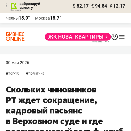
забронируй
$
82.17
€
94.84
¥
12.17
валюту
18.9°
18.7°
Челны
Москва
30 мая 2026
#
#
топ-10
политика
Скольких чиновников
РТ ждет сокращение,
кадровый пасьянс
в Верховном суде и где