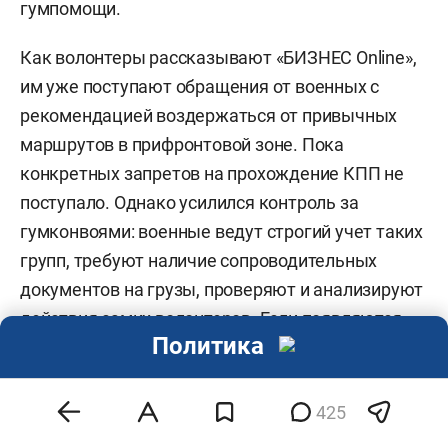
гумпомощи.
Как волонтеры рассказывают «БИЗНЕС Online»,
им уже поступают обращения от военных с
рекомендацией воздержаться от привычных
маршрутов в прифронтовой зоне. Пока
конкретных запретов на прохождение КПП не
поступало. Однако усилился контроль за
гумконвоями: военные ведут строгий учет таких
групп, требуют наличие сопроводительных
документов на грузы, проверяют и анализируют
действия самих волонтеров. Если появляются
Политика
какие-то сомнения в том, как последние
оценивают риски прохождения через границу, то
фуру могут развернуть.
425