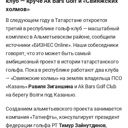
клуб — круче Ak Bars Golf и «Свияжских
холмов»
В следующем году в Татарстане откроется
третий в республике гольф-клуб — масштабный
комплекс в Альметьевском районе, сообщили
источники «БИЗНЕС Online». Наши собеседники
говорят, что это может быть самый
амбициозный проект в истории татарстанского
гольфа. Пока в республике работают два клуба
— «Свияжские холмы» на землях владельца ПСО
«Казань»
Равиля Зиганшина
и Ak Bars Golf Club
на берегу Волги под Казанью.
Созданием альметьевского проекта занимается
компания «Татнефть», консультирует президент
федерации гольфа РТ
Тимур Зайнутдинов
,