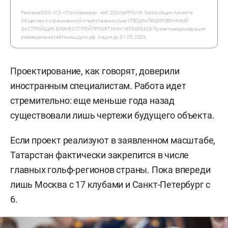
Реклама ООО «СЗ «Стройрезерв». erid: 2SDnjeYPQnW. Застройщик проекта:
Общество с ограниченной ответственностью СПЕЦИАЛИЗИРОВАННЫЙ
ЗАСТРОЙЩИК БИЗНЕССТРОЙПРОЕКТ ИНН 1655458428 Проектная декларация
размещена на сайте наш.дом.рф. Акция до 31.05.2026.
Проектирование, как говорят, доверили
иностранным специалистам. Работа идет
стремительно: еще меньше года назад
существовали лишь чертежи будущего объекта.
Если проект реализуют в заявленном масштабе,
Татарстан фактически закрепится в числе
главных гольф-регионов страны. Пока впереди
лишь Москва с 17 клубами и Санкт-Петербург с
6.