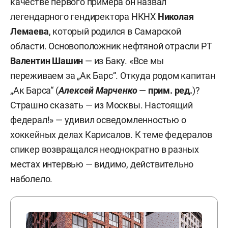
качестве первого примера он назвал
легендарного гендиректора НКНХ
Николая
Лемаева
, который родился в Самарской
области. Основоположник нефтяной отрасли РТ
Валентин Шашин
— из Баку. «Все мы
переживаем за „Ак Барс“. Откуда родом капитан
„Ак Барса“ (
Алексей Марченко
—
прим. ред.
)?
Страшно сказать — из Москвы. Настоящий
федерал!» — удивил осведомленностью о
хоккейных делах Карисалов. К теме федералов
спикер возвращался неоднократно в разных
местах интервью — видимо, действительно
наболело.