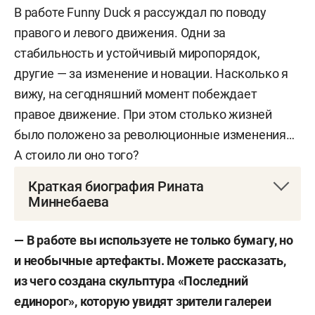
В работе Funny Duck я рассуждал по поводу
правого и левого движения. Одни за
стабильность и устойчивый миропорядок,
другие — за изменение и новации. Насколько я
вижу, на сегодняшний момент побеждает
правое движение. При этом столько жизней
было положено за революционные изменения…
А стоило ли оно того?
Краткая биография Рината
Миннебаева
Ринат Ягфарович Миннебаев
— заслуженный
— В работе вы используете не только бумагу, но
художник Башкортостана, заслуженный деятель
и необычные артефакты. Можете рассказать,
искусств РТ, член союза художников России,
из чего создана скульптура «Последний
член Международной академии графики (Санкт-
единорог», которую увидят зрители галереи
Петербург).