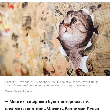
«Котики — это глянец, цифровой шум. Но за этой попсой стоит наше
право быть слабыми, право умиляться простому и смешному»
Фото: Сергей Елагин
— Многих наверняка будет интересовать,
почему на картине «Маскот» Владимир Ленин