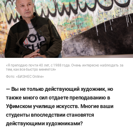
«Я преподаю почти 40 лет, с 1988 года. Очень интересно наблюдать за
тем, как все быстро меняется»
Фото: «БИЗНЕС Online»
— Вы не только действующий художник, но
также много сил отдаете преподаванию в
Уфимском училище искусств
.
Многие ваши
студенты впоследствии становятся
действующими художниками?