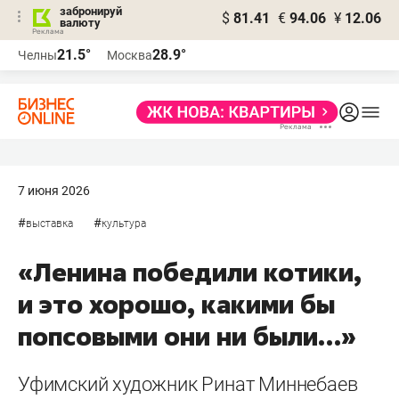
забронируй
$
81.41
€
94.06
¥
12.06
валюту
21.5°
28.9°
Челны
Москва
7 июня 2026
#
#
выставка
культура
«Ленина победили котики,
и это хорошо, какими бы
попсовыми они ни были…»
Уфимский художник Ринат Миннебаев