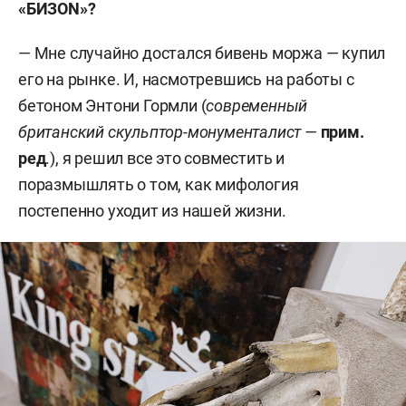
«БИЗ
ON»
?
Он родился 24 января 1964 года в Уфе. В 1986-м
— Мне случайно достался бивень моржа — купил
окончил художественно-графический факультет
его на рынке. И, насмотревшись на работы с
БГПУ им. Акмуллы. С 1988-го преподает в
бетоном Энтони Гормли (
современный
Уфимском училище искусств.
британский скульптор-монументалист —
прим.
ред
.), я решил все это совместить и
Миннебаев является одним из самых ярких и
поразмышлять о том, как мифология
значимых российских художников, работает в
постепенно уходит из нашей жизни.
авторской технике бумаги ручного литья.
Опираясь на ресайкл-процесс, он
перерабатывает макулатуру, создавая из
вторсырья произведения современного
искусства. Выставки Миннебаева проходили как
в России (музей Эрарта, «Зверевский центр
современного искусства» и др.), так и за
рубежом (галерея Университета штата Огайо,