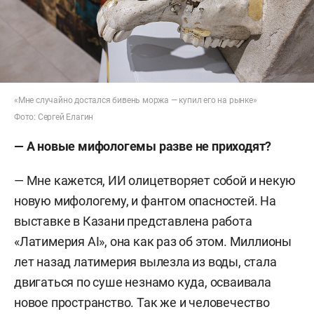
галерея графики малых форм Пекина, галерея
современного искусства DIX в Хельсинки).
Также участвовал в археологических,
этнографических и арт-экспедициях по Южному
Уралу, Хакасии, Туве, Бурятии, Монголии и
«Мне случайно достался бивень моржа — купил его на рынке»
Киргизии.
Фото: Сергей Елагин
— А новые мифологемы разве не приходят?
Его произведения хранятся в музеях Уфы,
Новосибирска, Казани, Зауралья, Сургута, а
— Мне кажется, ИИ олицетворяет собой и некую
также за границей в музее графики Брунеки
новую мифологему, и фантом опасностей. На
(Италия), галерее искусств Альбано (Италия) и
выставке в Казани представлена работа
др.
«Латимерия AI», она как раз об этом. Миллионы
лет назад латимерия вылезла из воды, стала
двигаться по суше незнамо куда, осваивала
новое пространство. Так же и человечество