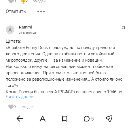
0
2
эмодзи
Ответить
Rammi
31 Мая
01:26
Цитата:
«В работе Funny Duck я рассуждал по поводу правого и
левого движения. Одни за стабильность и устойчивый
миропорядок, другие — за изменение и новации.
Насколько я вижу, на сегодняшний момент побеждает
правое движение. При этом столько жизней было
положено за революционные изменения… А стоило ли оно
того?«
Когда Россия была левой (РСФСР) ее население с 1946 по
Читать далее
1991 гг.росло по 1,1 млн.в год. Увеличившись с 97,5 млн.до
148,3 млн., А когда Россия стало правой (РФ) во второй
0
эмодзи
половине 1990-х гг. ее население сокращалось по 1 млн.в
Ответить
год . Сейчас естественная убыль населения в России
5
колеблется от 300 тысяч до 1 млн.в год. Сейчас в России ,