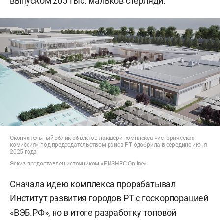
выпуском 265 тыс. мальков стерляди.
Окончательный облик объектов лакшери-комплекса «историческая
комиссия» под председательством раиса РТ одобрила в середине июня
2025 года
Эскиз предоставлен источником «БИЗНЕС Online»
Сначала идею комплекса прорабатывал
Институт развития городов РТ с госкорпорацией
«ВЭБ.РФ», но в итоге разработку топовой