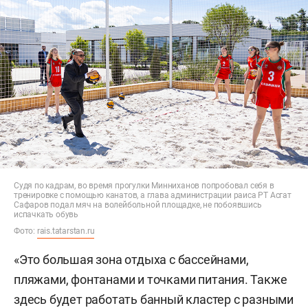
Судя по кадрам, во время прогулки Минниханов попробовал себя в
тренировке с помощью канатов, а глава администрации раиса РТ Асгат
Сафаров подал мяч на волейбольной площадке, не побоявшись
испачкать обувь
Фото:
rais.tatarstan.ru
«Это большая зона отдыха с бассейнами,
пляжами, фонтанами и точками питания. Также
здесь будет работать банный кластер с разными