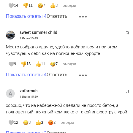
14
11
7
3
эмодзи
Ответить
Показать ответы 4
sweet summer child
1 Июня
15:49
Место выбрано удачно, удобно добираться и при этом
чувствуешь себя как на полноценном курорте
9
13
11
7
эмодзи
Ответить
Показать ответы 4
zufarmuh
1 Июня
15:59
хорошо, что на набережной сделали не просто бетон, а
полноценный пляжный комплекс с такой инфраструктурой
12
8
3
2
эмодзи