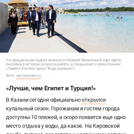
На официальных кадрах казанского Кремля Минниханов идет вдоль
бассейна, в котором купаются ребята, и спрашивает о впечатлениях:
«Привет! Как вам здесь? Вода хорошая?»
Фото:
rais.tatarstan.ru
«Лучше, чем Египет и Турция!»
В Казани сегодня официально
открылся
купальный сезон. Горожанам и гостям города
доступны 10 пляжей, а скоро появится еще одно
место отдыха у воды, да какое. На Кировской