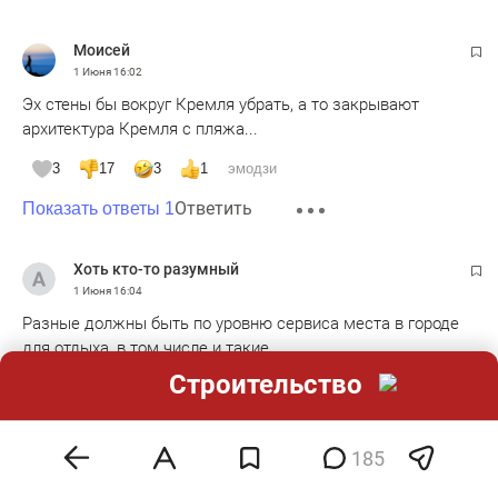
Moисeй
1 Июня
16:02
Эх стены бы вокруг Кремля убрать, а то закрывают
архитектура Кремля с пляжа...
3
17
3
1
эмодзи
Ответить
Показать ответы 1
Хоть кто-то разумный
1 Июня
16:04
Разные должны быть по уровню сервиса места в городе
для отдыха, в том числе и такие
Строительство
5
6
6
эмодзи
Ответить
185
maximteregul