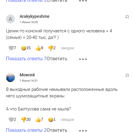
Ответить
Показать ответы 2
Arakykypeshme
1 Июня
16:00
Ценик-то конский получается с одного человека × 4
(семья) = 20-40 тыс, да?! )
7
15
9
2
эмодзи
Ответить
Показать ответы 7
Moисeй
1 Июня
16:01
В выходные рабочие намывали расположенные вдоль
него шумозащитные экраны
А что Балтусова сама не мыла?
2
20
7
1
эмодзи
Ответить
Показать ответы 2