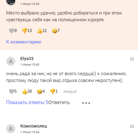
1 Июня
15:49
Место выбрано удачно, удобно добираться и при этом
чувствуешь себя как на полноценном курорте
9
13
11
7
К комментарию
Elya33
1 Июня
15:40
очень рада за них, но не от всего сердца)) к сожалению,
простому люду такой вид отдыха совсем недоступен((
5
28
4
1
эмодзи
Ответить
Показать ответы 5
Комсомолец
1 Июня
15:44