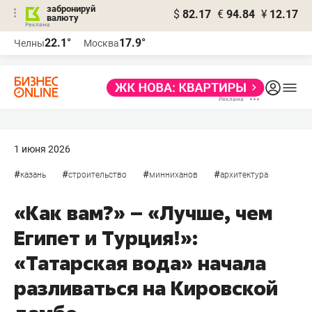
забронируй
$
82.17
€
94.84
¥
12.17
валюту
22.1°
17.9°
Челны
Москва
1 июня 2026
#
#
#
#
казань
строительство
минниханов
архитектура
«Как вам?» – «Лучше, чем
Египет и Турция!»:
«Татарская вода» начала
разливаться на Кировской