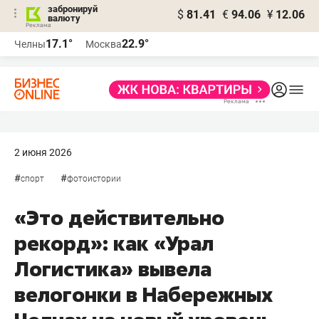
забронируй
$
81.41
€
94.06
¥
12.06
валюту
17.1°
22.9°
Челны
Москва
2 июня 2026
#
#
спорт
фотоистории
«Это действительно
рекорд»: как «Урал
Логистика» вывела
велогонки в Набережных