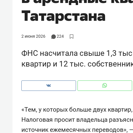
рынки, почему надо знать аксакал
Татарстана
чем интересен Оман?
2 июня 2026
224
ФНС насчитала свыше 1,3 тыс.
квартир и 12 тыс. собственни
Рекомендуем
Рекоме
«Тем, у которых больше двух квартир
Оставить шум за волной: как
Психо
Налоговая просит владельца разъясни
строят тишину в казанском
«Дире
источник ежемесячных переводов», 
ЖК «Заря»
когда 