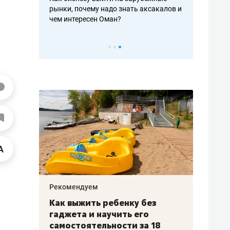
рафакте,
рынки, почему надо знать аксакалов и
о трехкратно
кредитов
чем интересен Оман?
клиентах и ч
Рекомендуем
Рекоме
лья
Как выжить ребенку без
Салих
есте
гаджета и научить его
«Если
а –
самостоятельности за 18
с мин