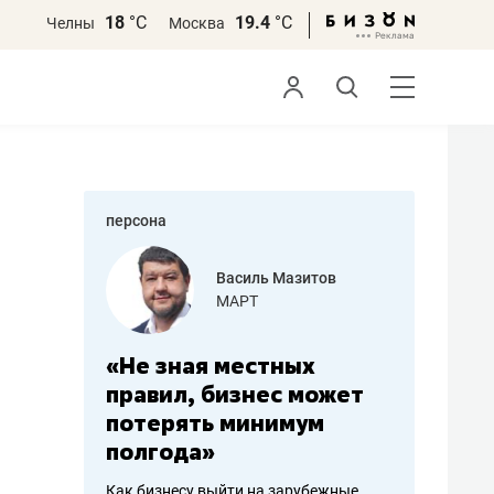
18
°С
19.4
°С
Челны
Москва
персона
еменова
Василь Мазитов
»
МАРТ
а: работа
«Не зная местных
«Мне лу
ечься
правил, бизнес может
не зара
вствовать
потерять минимум
чем пот
полгода»
репутац
пошиву
Как бизнесу выйти на зарубежные
Владелец от