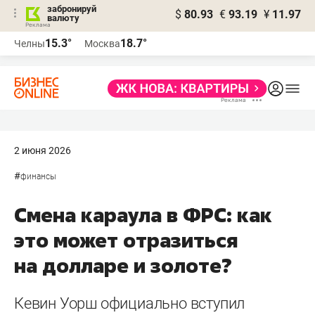
забронируй
$
80.93
€
93.19
¥
11.97
валюту
15.3°
18.7°
Челны
Москва
2 июня 2026
#
финансы
Смена караула в ФРС: как
это может отразиться
на долларе и золоте?
Кевин Уорш официально вступил