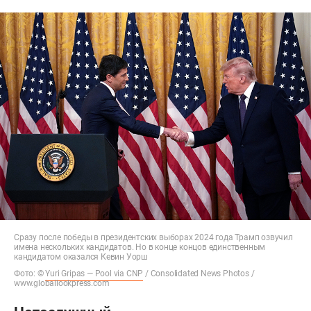
Сразу после победы в президентских выборах 2024 года Трамп озвучил
имена нескольких кандидатов. Но в конце концов единственным
кандидатом оказался Кевин Уорш
Фото: ©
Yuri Gripas — Pool via CNP
/ Consolidated News Photos /
www.globallookpress.com