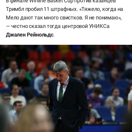
в финале Winline Basket Cup против казанцев
Тримбл пробил 11 штрафных. «Тяжело, когда на
Мело дают так много свистков. Я не понимаю»,
— честно сказал тогда центровой УНИКСа
Джален
Рейнольдс
.