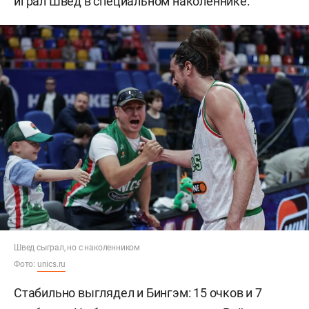
играл Швед в специальном наколеннике.
Швед сыграл, но с наколенником
Фото:
unics.ru
Стабильно выглядел и Бингэм: 15 очков и 7