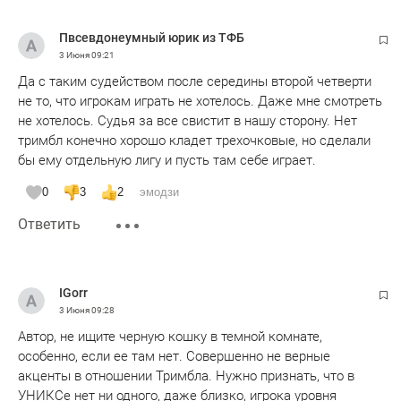
Пвсевдонеумный юрик из ТФБ
3 Июня
09:21
Да с таким судейством после середины второй четверти
не то, что игрокам играть не хотелось. Даже мне смотреть
не хотелось. Судья за все свистит в нашу сторону. Нет
тримбл конечно хорошо кладет трехочковые, но сделали
бы ему отдельную лигу и пусть там себе играет.
0
3
2
эмодзи
Ответить
IGorr
3 Июня
09:28
Автор, не ищите черную кошку в темной комнате,
особенно, если ее там нет. Совершенно не верные
акценты в отношении Тримбла. Нужно признать, что в
УНИКСе нет ни одного, даже близко, игрока уровня