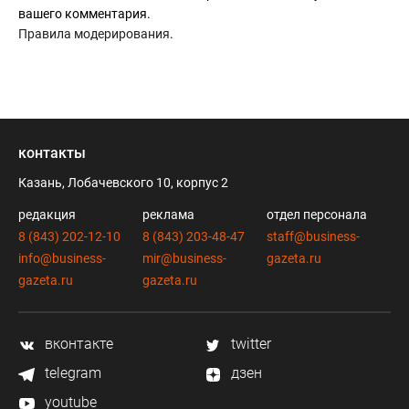
вашего комментария.
Правила модерирования
.
контакты
Казань, Лобачевского 10, корпус 2
редакция
реклама
отдел персонала
8 (843) 202-12-10
8 (843) 203-48-47
staff@business-
info@business-
mir@business-
gazeta.ru
gazeta.ru
gazeta.ru
вконтакте
twitter
telegram
дзен
youtube