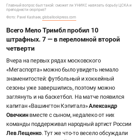
Главный вопрос был такой: сможет ли УНИКС навязать борьбу ЦСКА и
преподнести сюрприз?
Фото: Pavel Kashaev,
globallookpress.com
Всего Мело Тримбл пробил 10
штрафных. 7 — в переломной второй
четверти
Вчера на первых рядах московского
«Мегаспорта» можно было увидеть немало
знаменитостей: футбольный и хоккейный
сезоны уже завершились, поэтому можно
заглянуть и на баскетбол. На матче появился
капитан «Вашингтон Кэпиталз»
Александр
Овечкин
вместе с сыном, недалеко от них
команды поддерживал народный артист России
Лев Лещенко
. Тут же что-то весело обсуждали