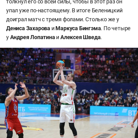
толкнул его со всей силы, чтобы в этот раз он
упал уже по-настоящему. В итоге Беленицкий
доиграл матч с тремя фолами. Столько же у
Дениса
Захарова
и
Маркуса
Бингэма
. По четыре
у
Андрея
Лопатина
и
Алексея
Шведа
.