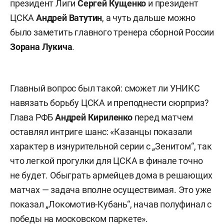
президент Лиги
Сергей
Кущенко
и президент
ЦСКА
Андрей
Ватутин
, а чуть дальше можно
было заметить главного тренера сборной России
Зорана
Лукича
.
Главный вопрос был такой: сможет ли УНИКС
навязать борьбу ЦСКА и преподнести сюрприз?
Глава РФБ
Андрей Кириленко
перед матчем
оставлял интриге шанс: «Казанцы показали
характер в изнурительной серии с „Зенитом“, так
что легкой прогулки для ЦСКА в финале точно
не будет. Обыграть армейцев дома в решающих
матчах — задача вполне осуществимая. Это уже
показал „Локомотив-Кубань“, начав полуфинал с
победы на московском паркете».