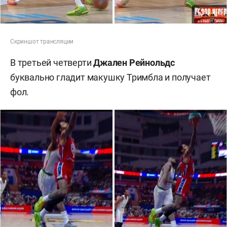
Скриншот трансляции
В третьей четверти
Джален
Рейнольдс
буквально гладит макушку Тримбла и получает
фол.