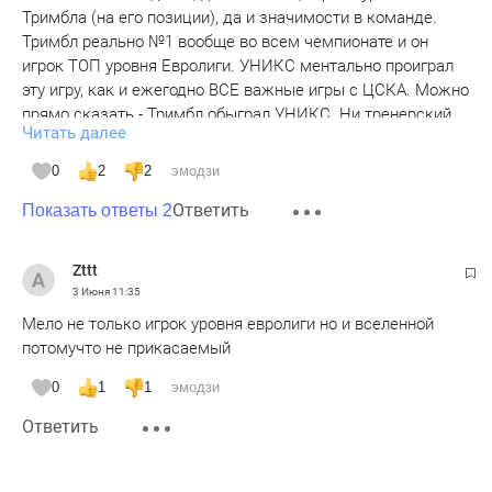
Тримбла (на его позиции), да и значимости в команде.
Тримбл реально №1 вообще во всем чемпионате и он
игрок ТОП уровня Евролиги. УНИКС ментально проиграл
эту игру, как и ежегодно ВСЕ важные игры с ЦСКА. Можно
прямо сказать - Тримбл обыграл УНИКС. Ни тренерский
Читать далее
штаб, ни игроки УНИКСа так и не нашли противоядие
Тримблу. Что интересно, но по статистике УНИКС
0
2
2
эмодзи
"любимый клиент" Тримбла.
Ответить
Показать ответы 2
Zttt
3 Июня
11:35
Мело не только игрок уровня евролиги но и вселенной
потомучто не прикасаемый
0
1
1
эмодзи
Ответить