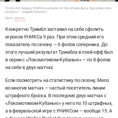
Почти все лидеры УНИКСа набрали по три-четыре фола под конец игры
(на фото — Андрей Лопатин)
Фото:
unics.ru
Конкретно Тримбл заставил на себе сфолить
игроков УНИКСа 9 раз. При этом средний его
показатель по сезону — 6 фолов соперника. До
этого лучший результат Тримбла в плей-офф был
в серии с «Локомотивом-Кубанью» — по 8 фолов
на себе в двух матчах.
Если посмотреть на статистику по сезону, Мело
во многих матчах — частый посетитель линии
штрафного броска. В последних двух матчах с
«Локомотивом-Кубанью» у него по 10 штрафных,
а в февральской игре с УНИКСом — вообще 15. А