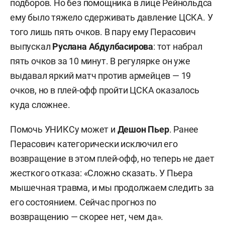
подборов. Но без помощника в лице Рейнольдса
ему было тяжело сдерживать давление ЦСКА. У
того лишь пять очков. В пару ему Перасович
выпускал
Руслана Абдулбасирова
: тот набрал
пять очков за 10 минут. В регулярке он уже
выдавал яркий матч против армейцев — 19
очков, но в плей-офф пройти ЦСКА оказалось
куда сложнее.
Помочь УНИКСу может и
Дешон Пьер
. Ранее
Перасович категорически исключил его
возвращение в этом плей-офф, но теперь не дает
жесткого отказа: «Сложно сказать. У Пьера
мышечная травма, и мы продолжаем следить за
его состоянием. Сейчас прогноз по
возвращению — скорее нет, чем да».