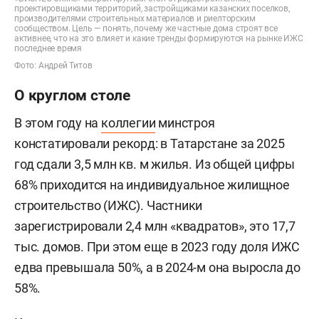
проектировщиками территорий, застройщиками казанских поселков,
производителями строительных материалов и риелторским
сообществом. Цель — понять, почему же частные дома строят все
активнее, что на это влияет и какие тренды формируются на рынке ИЖС
последнее время
Фото: Андрей Титов
О круглом столе
В этом году на
коллегии
минстроя
констатировали рекорд: в Татарстане за 2025
год сдали 3,5 млн кв. м жилья. Из общей цифры
68% приходится на индивидуальное жилищное
строительство (ИЖС). Частники
зарегистрировали 2,4 млн «квадратов», это 17,7
тыс. домов. При этом еще в 2023 году доля ИЖС
едва превышала 50%, а в 2024-м она выросла до
58%.