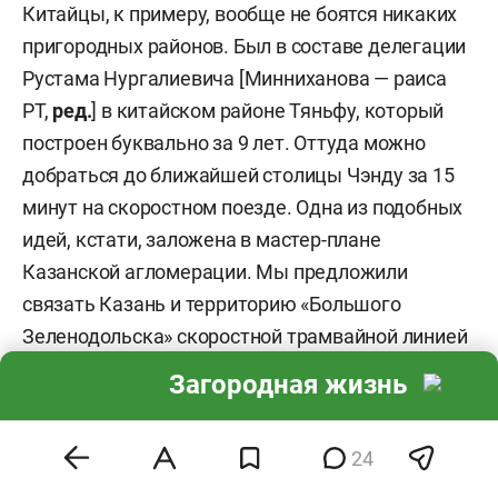
Китайцы, к примеру, вообще не боятся никаких
пригородных районов. Был в составе делегации
Рустама Нургалиевича [Минниханова — раиса
РТ,
ред.
] в китайском районе Тяньфу, который
построен буквально за 9 лет. Оттуда можно
добраться до ближайшей столицы Чэнду за 15
минут на скоростном поезде. Одна из подобных
идей, кстати, заложена в мастер-плане
Казанской агломерации. Мы предложили
связать Казань и территорию «Большого
Зеленодольска» скоростной трамвайной линией
в 21 километр. Когда-то это, я надеюсь, будет
Загородная жизнь
реализовано.
— А как бы вы охарактеризовали направление
24
ИЖС? Они ведь разные: с одной стороны мы