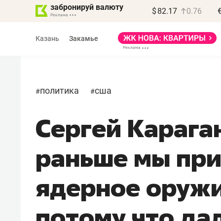
забронируй валюту
$
82.17
0.76
Казань
Закамье
политика
сша
#
#
Сергей Карага
Василь Мазитов
МАРТ
раньше мы пр
«Не зная местных
правил, бизнес может
ядерное оружи
потерять минимум
полгода»
потому что да
Как бизнесу выйти на зарубежные