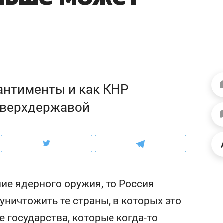
ов и
о трехкратном росте цен, дотошных
школьной формы о конт
клиентах и чудных запросах мастеров
налогах и развитии без 
антименты и как КНР
сверхдержавой
ндуем
Рекомендуем
ие ядерного оружия, то Россия
терапевт «Фороса»:
Дизайнер-прораб Ната
уничтожить те страны, в которых это
кторский невроз» –
Наседкина: «Ремонт вм
е государства, которые когда-то
человек не считает
с мебелью за 2 миллион