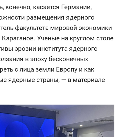
сверхнагрузку
для меня это челлендж
, конечно, касается Германии,
сом»
можности размещения ядерного
итель факультета мировой экономики
Караганов. Ученые на круглом столе
ивы эрозии института ядерного
олзания в эпоху бесконечных
ереть с лица земли Европу и как
ые ядерные страны, — в материале