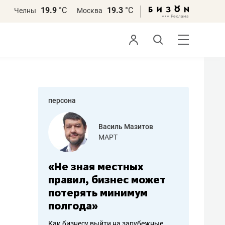
19.9
°С
19.3
°С
Челны
Москва
персона
еменова
Василь Мазитов
»
МАРТ
а: работа
«Не зная местных
«Мне лу
ечься
правил, бизнес может
не зара
вствовать
потерять минимум
чем пот
полгода»
репутац
пошиву
Как бизнесу выйти на зарубежные
Владелец от