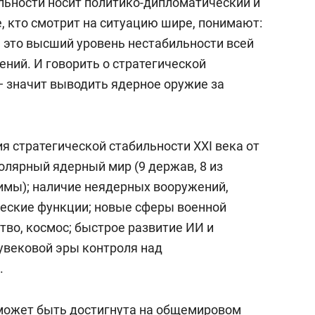
льности носит политико-дипломатический и
е, кто смотрит на ситуацию шире, понимают:
 это высший уровень нестабильности всей
ий. И говорить о стратегической
— значит выводить ядерное оружие за
я стратегической стабильности XXI века от
олярный ядерный мир (9 держав, 8 из
имы); наличие неядерных вооружений,
еские функции; новые сферы военной
тво, космос; быстрое развитие ИИ и
увековой эры контроля над
.
 может быть достигнута на общемировом