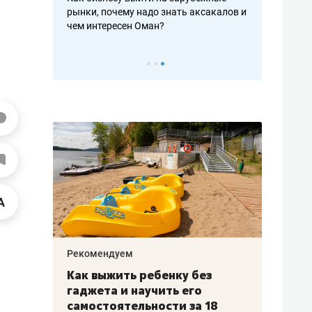
рафакте,
рынки, почему надо знать аксакалов и
о трехкратно
кредитов
чем интересен Оман?
клиентах и ч
Рекомендуем
Рекоме
лья
Как выжить ребенку без
Салих
есте
гаджета и научить его
«Если
а –
самостоятельности за 18
с мин