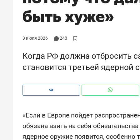
рынки, почему надо знать аксакал
быть хуже»
чем интересен Оман?
3 июля 2026
240
Когда РФ должна отбросить с
становится третьей ядерной 
Рекомендуем
Рекоме
«Если в Европе пойдет распространен
Оставить шум за волной: как
Психо
обязана взять на себя обязательства 
строят тишину в казанском
«Дире
ядерное оружие появится, особенно т
ЖК «Заря»
когда 