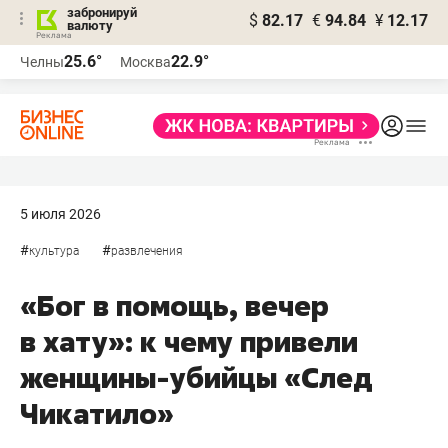
забронируй
$
82.17
€
94.84
¥
12.17
валюту
25.6°
22.9°
Челны
Москва
5 июля 2026
#
#
культура
развлечения
«Бог в помощь, вечер
в хату»: к чему привели
женщины-убийцы «След
Чикатило»