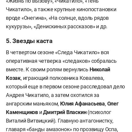
«Жизнь по вызову», «Чикатило», «Тень
Чикатило», а также крупные кинопостановки
вроде «Онегина», «На солнце, вдоль рядов
кукурузы», «Денискиных рассказов» и др.
5. Звезды каста
В четвертом сезоне «Следа Чикатило» вся
оперативная четверка «следаков» собралась
вместе. К своим ролям вернулись
Николай
Козак
, играющий полковника Ковалева,
который еще в первом сезоне расследовал дело
Андрея Чикатило, а затем охотился за
ангарским маньяком,
Юлия Афанасьева
,
Олег
Каменщиков
и
Дмитрий Власкин
(психолог
Виталий Витвицкий). Главную антагонистку,
главаря «банды амазонок» по прозвищу Оспа,