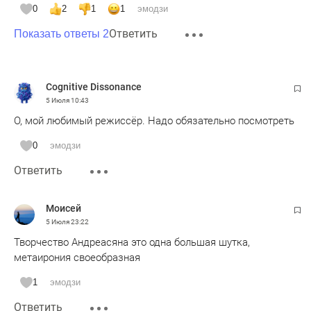
0
2
1
1
эмодзи
Ответить
Показать ответы 2
Cognitive Dissonance
5 Июля
10:43
О, мой любимый режиссёр. Надо обязательно посмотреть
0
эмодзи
Ответить
Moисeй
5 Июля
23:22
Творчество Андреасяна это одна большая шутка,
метаирония своеобразная
1
эмодзи
Ответить