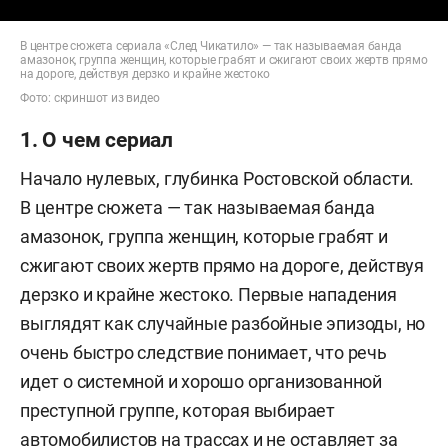
В центре сюжета сериала «След Чикатило» — так называемая банда
амазонок, группа женщин, которые грабят и сжигают своих жертв прямо
на дороге, действуя дерзко и крайне жестоко
Фото: скриншот из видео
1. О чем сериал
Начало нулевых, глубинка Ростовской области.
В центре сюжета — так называемая банда
амазонок, группа женщин, которые грабят и
сжигают своих жертв прямо на дороге, действуя
дерзко и крайне жестоко. Первые нападения
выглядят как случайные разбойные эпизоды, но
очень быстро следствие понимает, что речь
идет о системной и хорошо организованной
преступной группе, которая выбирает
автомобилистов на трассах и не оставляет за