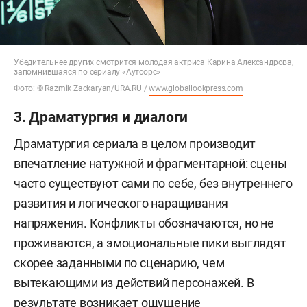
Убедительнее других смотрится молодая актриса Карина Александрова,
запомнившаяся по сериалу «Аутсорс»
Фото: © Razmik Zackaryan/URA.RU /
www.globallookpress.com
3. Драматургия и диалоги
Драматургия сериала в целом производит
впечатление натужной и фрагментарной: сцены
часто существуют сами по себе, без внутреннего
развития и логического наращивания
напряжения. Конфликты обозначаются, но не
проживаются, а эмоциональные пики выглядят
скорее заданными по сценарию, чем
вытекающими из действий персонажей. В
результате возникает ощущение