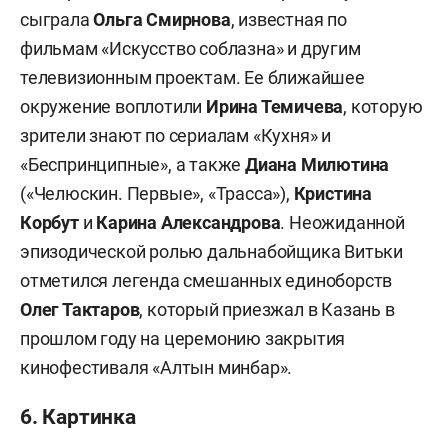
сыграла
Ольга Смирнова
, известная по
фильмам «Искусство соблазна» и другим
телевизионным проектам. Ее ближайшее
окружение воплотили
Ирина Темичева
, которую
зрители знают по сериалам «Кухня» и
«Беспринципные», а также
Диана Милютина
(«Челюскин. Первые», «Трасса»),
Кристина
Корбут
и
Карина Александрова
. Неожиданной
эпизодической ролью дальнабойщика Витьки
отметился легенда смешанных единоборств
Олег Тактаров
, который приезжал в Казань в
прошлом году на церемонию закрытия
кинофестиваля «Алтын минбар».
6. Картинка