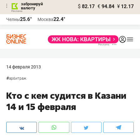
забронируй
$
82.17
€
94.84
¥
12.17
валюту
25.6°
22.4°
Челны
Москва
14 февраля 2013
#
арбитраж
Кто с кем судится в Казани
14 и 15 февраля