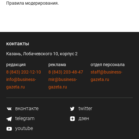
Правила модерирования
.
контакты
Казань, Лобачевского 10, корпус 2
редакция
реклама
отдел персонала
8 (843) 202-12-10
8 (843) 203-48-47
staff@business-
info@business-
mir@business-
gazeta.ru
gazeta.ru
gazeta.ru
вконтакте
twitter
telegram
дзен
youtube