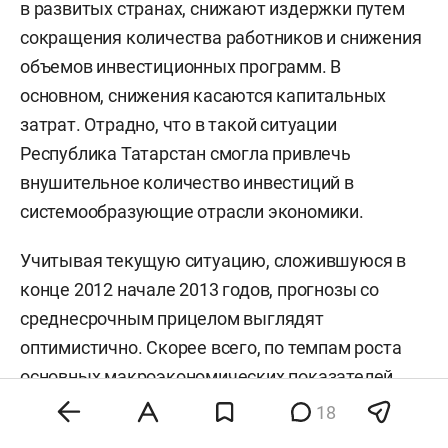
в развитых странах, снижают издержки путем
сокращения количества работников и снижения
объемов инвестиционных программ. В
основном, снижения касаются капитальных
затрат. Отрадно, что в такой ситуации
Республика Татарстан смогла привлечь
внушительное количество инвестиций в
системообразующие отрасли экономики.
Учитывая текущую ситуацию, сложившуюся в
конце 2012 начале 2013 годов, прогнозы со
среднесрочным прицелом выглядят
оптимистично. Скорее всего, по темпам роста
основных макроэкономических показателей
Нижегородская область будет обгонять средние
18
значения по стране.