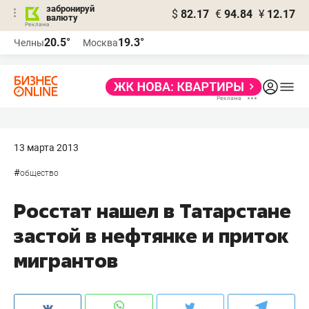
забронируй
$
82.17
€
94.84
¥
12.17
валюту
20.5°
19.3°
Челны
Москва
13 марта 2013
#
общество
Росстат нашел в Татарстане
застой в нефтянке и приток
мигрантов