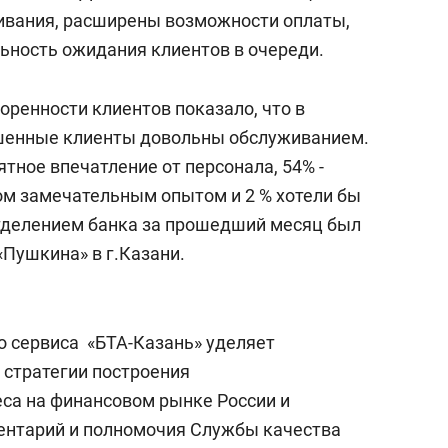
сверхнагрузку
для меня это челлендж
ивания, расширены возможности оплаты,
сом»
льность ожидания клиентов в очереди.
оренности клиентов показало, что в
шенные клиенты довольны обслуживанием.
тное впечатление от персонала, 54% -
ом замечательным опытом и 2 % хотели бы
тделением банка за прошедший месяц был
Пушкина» в г.Казани.
о сервиса «БТА-Казань» уделяет
стратегии построения
са на финансовом рынке России и
ентарий и полномочия Службы качества