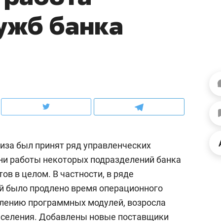
ов и
о трехкратном росте цен, дотошных
школьной формы о конт
ужб банка
клиентах и чудных запросах мастеров
налогах и развитии без 
лиза был принят ряд управленческих
ни работы некоторых подразделений банка
ов в целом. В частности, в ряде
ндуем
Рекомендуем
й было продлено время операционного
терапевт «Фороса»:
Дизайнер-прораб Ната
влению программных модулей, возросла
кторский невроз» –
Наседкина: «Ремонт вм
человек не считает
с мебелью за 2 миллион
аселения. Добавлены новые поставщики