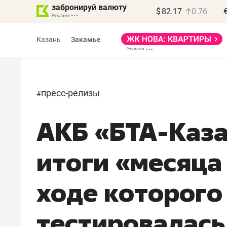
забронируй валюту
$
82.17
0.76
Казань
Закамье
пресс-релизы
#
АКБ «БТА-Каза
Василь Мазитов
МАРТ
итоги «месяца 
«Не зная местных
правил, бизнес может
ходе которого
потерять минимум
полгода»
тестировалась
Как бизнесу выйти на зарубежные