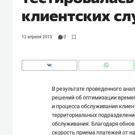
рынки, почему надо знать аксакал
клиентских сл
чем интересен Оман?
12 апреля 2013
0
В результате проведенного ана
решений об оптимизации време
и процесса обслуживания клиент
Рекомендуем
Рекоме
территориальных подразделени
Оставить шум за волной: как
Психо
обслуживания. Благодаря обно
строят тишину в казанском
«Дире
ЖК «Заря»
когда 
скорость приема платежей от н