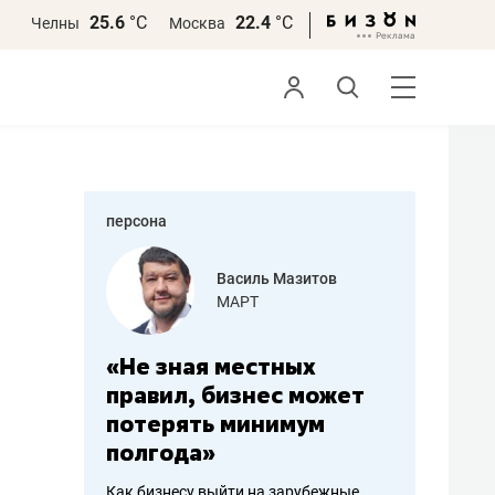
25.6
°С
22.4
°С
Челны
Москва
персона
еменова
Василь Мазитов
»
МАРТ
а: работа
«Не зная местных
«Мне лу
ечься
правил, бизнес может
не зара
вствовать
потерять минимум
чем пот
полгода»
репутац
пошиву
Как бизнесу выйти на зарубежные
Владелец от