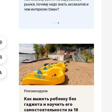
рафакте,
рынки, почему надо знать аксакалов и
о трехкратно
кредитов
чем интересен Оман?
клиентах и ч
Рекомендуем
Рекоме
лья
Как выжить ребенку без
Салих
есте
гаджета и научить его
«Если
а –
самостоятельности за 18
с мин