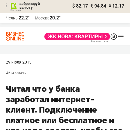
забронируй
$
82.17
€
94.84
¥
12.17
валюту
22.2°
20.2°
Челны
Москва
29 июля 2013
#
бта-казань
Читал что у банка
заработал интернет-
клиент. Подключение
платное или бесплатное и