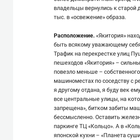
владельцы вернулись к старой 
тыс. в «освежение» образа.
Расположение.
«Якитория» нахо
быть всякому уважающему себя 
Трафик на перекрестке улиц Пу
пешеходов «Якитория» – сильны
повезло меньше – собственного 
машиноместах по соседству с ре
я другому отдана, я буду век ем
все центральные улицы, на кот
запрещена», битком забиты ма
бессмысленно. Оставить железно
паркинге ТЦ «Кольцо». А в «Кол
японской кухни – «Планета суш