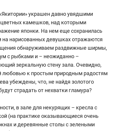
 «Якитории» украшен давно увядшими
оцветных камешков, над которыми
ажение японки. На нем еще сохранилась
, и на нарисованных девушках отражаются
мещения обнаруживаем раздвижные ширмы,
ум с рыбками и – неожиданно –
ющий зеркальную стену зала. Очевидно,
й любовью к простым природным радостям
ева убеждены, что, не найдя золотого
будут страдать от нехватки гламура?
ости, в зале для некурящих – кресла с
кой (на практике оказывающиеся очень
окнах и деревянные столы с зелеными