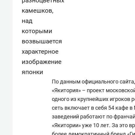
разноцветных
свою 
камешков,
стрес
над
которыми
возвышается
характерное
изображение
японки
По данным официального сайта,
«Якитория» – проект московско
одного из крупнейших игроков р
сеть включает в себя 54 кафе в
заведений работают по франчайз
«Якитории» уже 10 лет. За это в
более демократичный бренд «Гин