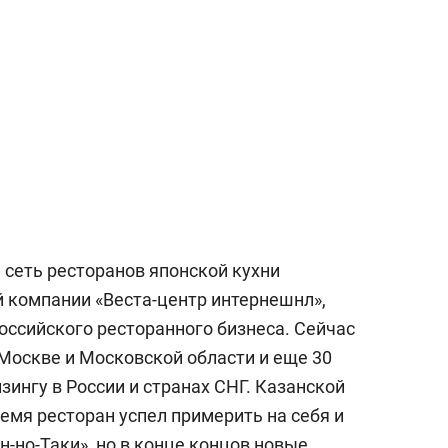
сверхнагрузку
для меня это челлендж
сом»
 сеть ресторанов японской кухни
й компании «Веста-центр интернешнл»,
оссийского ресторанного бизнеса. Сейчас
 Москве и Московской области и еще 30
ингу в России и странах СНГ. Казанской
ремя ресторан успел примерить на себя и
-но-Таки», но в конце концов новые