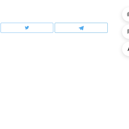
ов и
о трехкратном росте цен, дотошных
школьной формы о конт
клиентах и чудных запросах мастеров
налогах и развитии без 
ндуем
Рекомендуем
терапевт «Фороса»:
Дизайнер-прораб Ната
кторский невроз» –
Наседкина: «Ремонт вм
человек не считает
с мебелью за 2 миллион