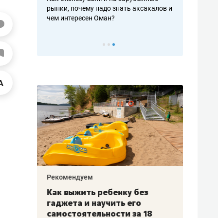
рафакте,
рынки, почему надо знать аксакалов и
о трехкратно
кредитов
чем интересен Оман?
клиентах и ч
Рекомендуем
Рекоме
лья
Как выжить ребенку без
Салих
есте
гаджета и научить его
«Если
а –
самостоятельности за 18
с мин