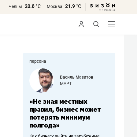
20.8
°С
21.9
°С
Челны
Москва
персона
еменова
Василь Мазитов
»
МАРТ
а: работа
«Не зная местных
«Мне лу
ечься
правил, бизнес может
не зара
вствовать
потерять минимум
чем пот
полгода»
репутац
пошиву
Как бизнесу выйти на зарубежные
Владелец от