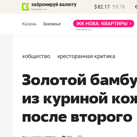
забронируй валюту
$
82.17
0.76
Казань
Закамье
общество
ресторанная критика
#
#
Золотой бамб
Василь Мазитов
МАРТ
из куриной ко
«Не зная местных
правил, бизнес может
после второго
потерять минимум
полгода»
Как бизнесу выйти на зарубежные