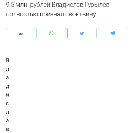
9,5 млн. рублей Владислав Гурылев
полностью признал свою вину
В
л
а
д
и
с
л
а
в