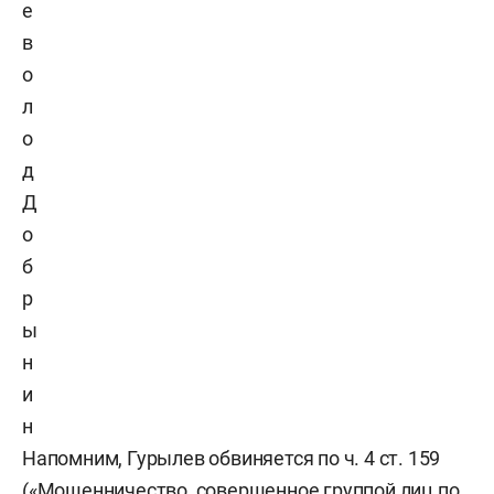
е
в
о
л
о
д
Д
о
б
р
ы
н
и
н
Напомним, Гурылев обвиняется по ч. 4 ст. 159
(«Мошенничество, совершенное группой лиц по