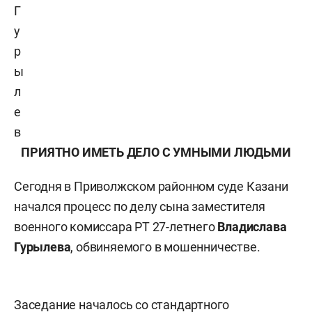
Г
у
р
ы
л
е
в
ПРИЯТНО ИМЕТЬ ДЕЛО С УМНЫМИ ЛЮДЬМИ
Сегодня в Приволжском районном суде Казани
начался процесс по делу сына заместителя
военного комиссара РТ 27-летнего
Владислава
Гурылева
, обвиняемого в мошенничестве.
Заседание началось со стандартного