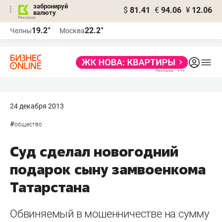
забронируй
$
81.41
€
94.06
¥
12.06
валюту
19.2°
22.2°
Челны
Москва
24 декабря 2013
#
общество
Суд сделал новогодний
подарок сыну замвоенкома
Татарстана
Обвиняемый в мошенничестве на сумму