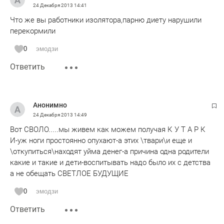
24 Декабря 2013
14:41
Что же вы работники изолятора,парню диету нарушили
перекормили
0
эмодзи
Ответить
Анонимно
24 Декабря 2013
14:49
Вот СВОЛО.....мы живем как можем получая К У Т А Р К
И-уж ноги простоянно опухают-а этих \твари\и еще и
\откупиться\находят уйма денег-а причина одна родители
какие и такие и дети-воспитывать надо было их с детства
а не обещать СВЕТЛОЕ БУДУЩИЕ
0
эмодзи
Ответить