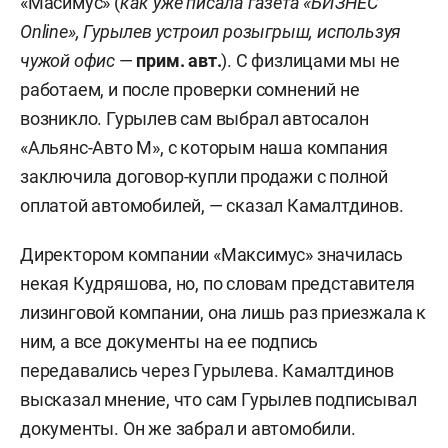
«Масимус» (
как уже писала газета «БИЗНЕС
Online», Гурылев устроил розыгрыш, используя
чужой офис
—
прим. авт.
). С физлицами мы не
работаем, и после проверки сомнений не
возникло. Гурылев сам выбрал автосалон
«Альянс-Авто М», с которым наша компания
заключила договор-купли продажи с полной
оплатой автомобилей, — сказал Камалтдинов.
Директором компании «Максимус» значилась
некая Кудряшова, но, по словам представителя
лизинговой компании, она лишь раз приезжала к
ним, а все документы на ее подпись
передавались через Гурылева. Камалтдинов
высказал мнение, что сам Гурылев подписывал
документы. Он же забрал и автомобили.