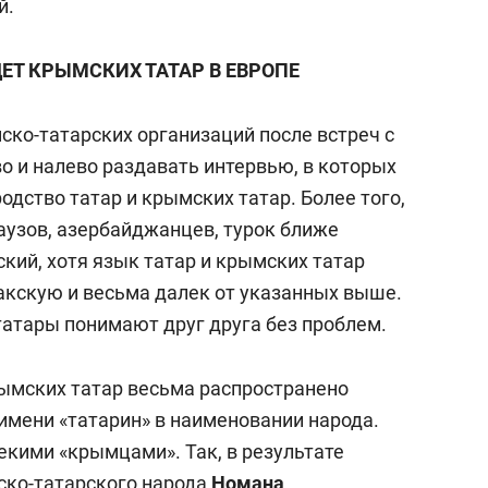
й.
ДЕТ КРЫМСКИХ ТАТАР В ЕВРОПЕ
ко-татарских организаций после встреч с
о и налево раздавать интервью, в которых
одство татар и крымских татар. Более того,
гаузов, азербайджанцев, турок ближе
кий, хотя язык татар и крымских татар
чакскую и весьма далек от указанных выше.
атары понимают друг друга без проблем.
рымских татар весьма распространено
имени «татарин» в наименовании народа.
екими «крымцами». Так, в результате
ско-татарского народа
Номана