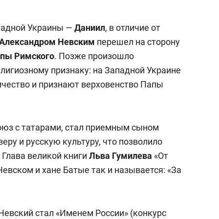
ападной Украины —
Даниил
, в отличие от
Александром Невским
перешел на сторону
пы Римского
. Позже произошло
елигиозному признаку: на Западной Украине
ичество и признают верховенство Папы
оюз с татарами, стал приемным сыном
веру и русскую культуру, что позволило
 Глава великой книги
Льва Гумилева
«От
Невском и хане Батые так и называется: «За
Невский стал «Именем России» (конкурс