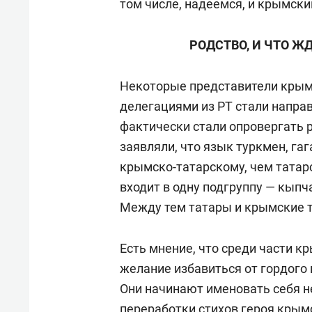
том числе, надеемся, и крымски
РОДСТВО, И ЧТО Ж
Некоторые представители крымс
делегациями из РТ стали направ
фактически стали опровергать р
заявляли, что язык туркмен, га
крымско-татарскому, чем татарс
входит в одну подгруппу — кып
Между тем татары и крымские т
Есть мнение, что среди части к
желание избавиться от гордого 
Они начинают именовать себя н
переработки стихов героя крым