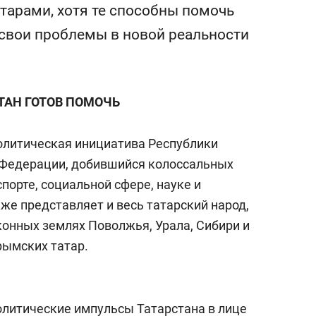
сверхнагрузку
для меня это челлендж
тарами, хотя те способны помочь
сом»
свои проблемы в новой реальности
ТАН ГОТОВ ПОМОЧЬ
олитическая инициатива Республики
 Федерации, добившийся колоссальных
спорте, социальной сфере, науке и
же представляет и весь татарский народ,
конных землях Поволжья, Урала, Сибири и
рымских татар.
литические импульсы Татарстана в лице