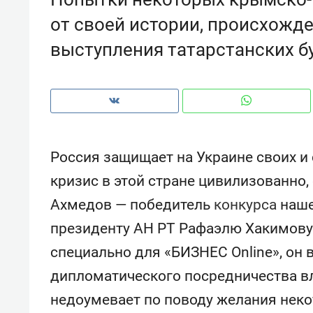
рынки, почему надо знать аксакал
от своей истории, происхожд
чем интересен Оман?
выступления татарстанских б
Россия защищает на Украине своих и
кризис в этой стране цивилизованно,
Ахмедов — победитель
конкурса
наше
президенту АН РТ Рафаэлю Хакимову.
специально для «БИЗНЕС Online», он
Рекомендуем
Рекоме
дипломатического посредничества вл
Оставить шум за волной: как
Психо
строят тишину в казанском
«Дире
недоумевает по поводу желания неко
ЖК «Заря»
когда 