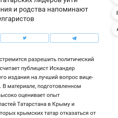
ов и
о трехкратном росте цен, дотошных
школьной формы о конт
ения и родства напоминают
клиентах и чудных запросах мастеров
налогах и развитии без 
улгаристов
 стремится разрешить политический
 считает публицист Искандер
го издания на лучший вопрос вице-
 В материале, подготовленном
 высоко оценивает опыт
ндуем
Рекомендуем
астей Татарстана в Крыму и
терапевт «Фороса»:
Дизайнер-прораб Ната
кторский невроз» –
Наседкина: «Ремонт вм
торых крымских татар отказаться от
человек не считает
с мебелью за 2 миллион