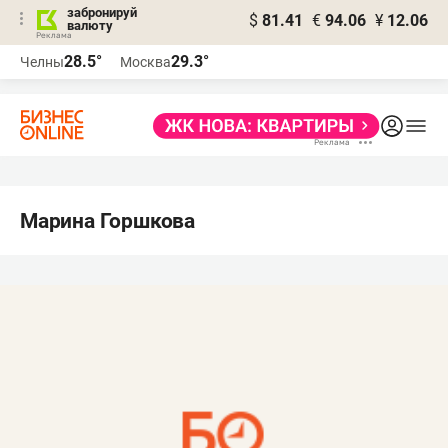
забронируй
$
81.41
€
94.06
¥
12.06
валюту
28.5°
29.3°
Челны
Москва
Марина Горшкова