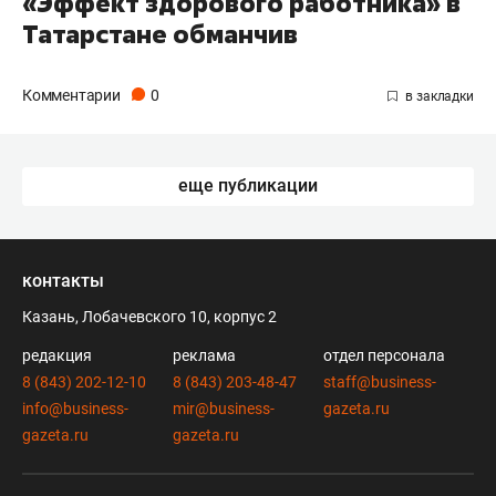
«Эффект здорового работника» в
Татарстане обманчив
Комментарии
0
еще публикации
контакты
Казань, Лобачевского 10, корпус 2
редакция
реклама
отдел персонала
8 (843) 202-12-10
8 (843) 203-48-47
staff@business-
info@business-
mir@business-
gazeta.ru
gazeta.ru
gazeta.ru