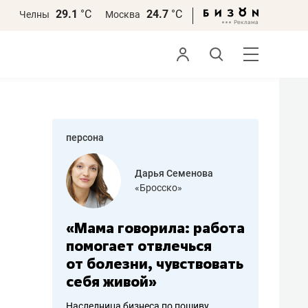
29.1
°С
24.7
°С
Челны
Москва
персона
бодец
Дарья Семенова
 решения»
«Бросско»
«Мама говорила: работа
«Не зна
вообще,
помогает отвлечься
правил,
от болезни, чувствовать
потерят
себя живой»
полгода
ирмы
Наследница бизнеса по пошиву
Как бизнесу 