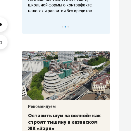
н, дотошных
школьной формы о контрафакте,
рынки, почем
осах мастеров
налогах и развитии без кредитов
чем интересе
Рекомендуем
Рекоме
в:
Оставить шум за волной: как
Психо
строят тишину в казанском
«Дире
щаться
ЖК «Заря»
когда