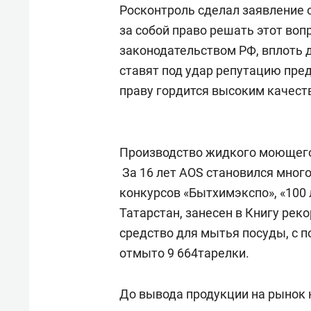
для меня это челлендж!»
дней
Росконтроль сделал заявление 
за собой право решать этот воп
законодательством РФ, вплоть 
ставят под удар репутацию пре
праву гордится высоким качест
Производство жидкого моющего 
За 16 лет AOS становился мно
конкурсов «Бытхимэкспо», «100 
Татарстан, занесен в Книгу рек
средство для мытья посуды, с 
отмыто 9 664тарелки.
До вывода продукции на рынок 