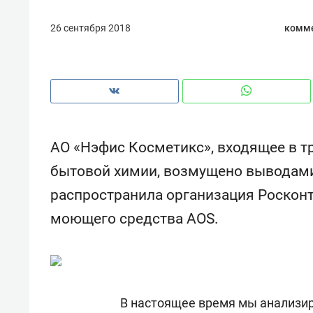
26 сентября 2018
комме
АО «Нэфис Косметикс», входящее в т
бытовой химии, возмущено выводами
распространила организация Росконт
моющего средства AOS.
Рекомендуем
Рекоме
а»:
Дизайнер-прораб Наталья
Как в
 –
Наседкина: «Ремонт вместе
гаджет
В настоящее время мы анализир
ет
с мебелью за 2 миллиона –
самос