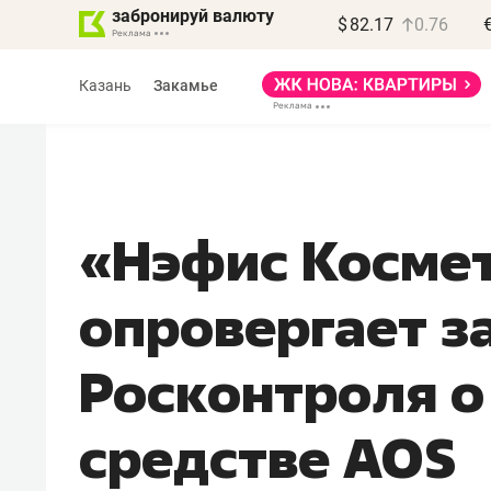
забронируй валюту
$
82.17
0.76
Казань
Закамье
«Нэфис Косме
опровергает з
Росконтроля 
средстве AOS