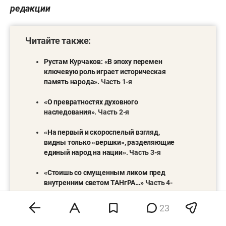
редакции
Читайте также:
Рустам Курчаков: «В эпоху перемен
ключевую роль играет историческая
память народа»
. Часть 1-я
«О превратностях духовного
наследования»
.
Часть 2-я
«На первый и скороспелый взгляд,
видны только «вершки», разделяющие
единый народ на нации»
. Часть 3-я
«Стоишь со смущенным ликом пред
внутренним светом ТАНгРА…»
Часть 4-
я
23
Чингисхан и неприкаянное наследство
Орды
. Часть 5-я