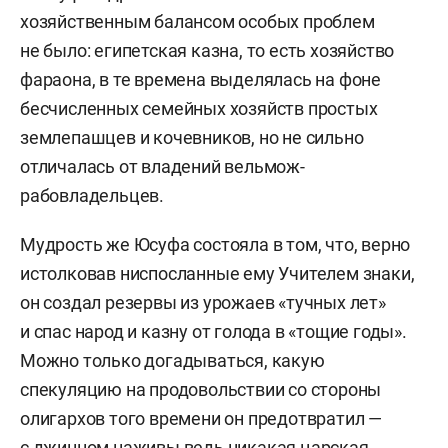
хозяйственным балансом особых проблем
не было: египетская казна, то есть хозяйство
фараона, в те времена выделялась на фоне
бесчисленных семейных хозяйств простых
землепашцев и кочевников, но не сильно
отличалась от владений вельмож-
рабовладельцев.
Мудрость же Юсуфа состояла в том, что, верно
истолковав ниспосланные ему Учителем знаки,
он создал резервы из урожаев «тучных лет»
и спас народ и казну от голода в «тощие годы».
Можно только догадываться, какую
спекуляцию на продовольствии со стороны
олигархов того времени он предотвратил —
с джинном наживы ведь никакая царская