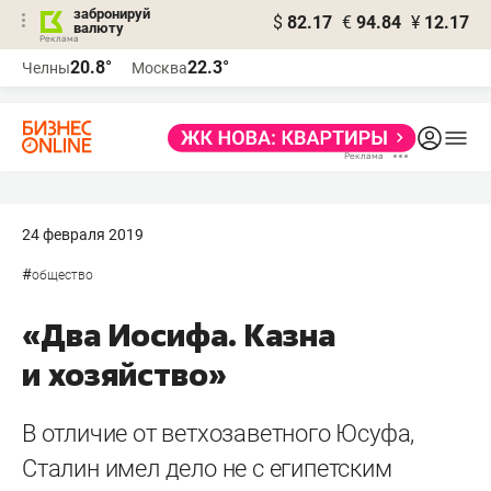
забронируй
$
82.17
€
94.84
¥
12.17
валюту
20.8°
22.3°
Челны
Москва
24 февраля 2019
#
общество
«Два Иосифа. Казна
и хозяйство»
В отличие от ветхозаветного Юсуфа,
Сталин имел дело не с египетским