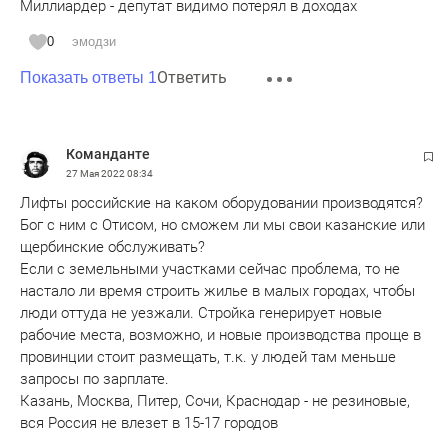
Миллиардер - депутат видимо потерял в доходах
0
эмодзи
Ответить
Показать ответы 1
Команданте
27 Мая 2022
08:34
Лифты российские на каком оборудовании производятся?
Бог с ним с Отисом, но сможем ли мы свои казанские или
щербинские обслуживать?
Если с земельными участками сейчас проблема, то не
настало ли время строить жилье в малых городах, чтобы
люди оттуда не уезжали. Стройка генерирует новые
рабочие места, возможно, и новые производства проще в
провинции стоит размещать, т.к. у людей там меньше
запросы по зарплате.
Казань, Москва, Питер, Сочи, Краснодар - не резиновые,
вся Россия не влезет в 15-17 городов