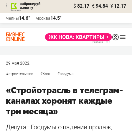
забронируй
$
82.17
€
94.84
¥
12.17
валюту
14.6°
14.5°
Челны
Москва
29 мая 2022
#
#
#
строительство
блог
госдума
«Стройотрасль в телеграм-
каналах хоронят каждые
три месяца»
Депутат Госдумы о падении продаж,