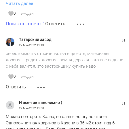
Читать далее
эксперты. Чтобы поддержать спрос, им придется снижать
цены. (Известия)
0
эмодзи
Ответить
Снижайте цены г̶о̶с̶п̶о̶д̶а̶ застройщики.
Показать ответы 1
Татарский завод
27 Мая 2022
11:13
себестоимость строительства еще есть, материалы
дорогие, кредиты дорогие, земля дорогая - это все ведь не
с неба валится, это застройщику купить надо
0
эмодзи
Ответить
И все-таки анонимно )
27 Мая 2022
11:30
Можно повторять Халва, но слаще во рту не станет.
Однокомнатная квартира в Казани в 35 м2 стоит под 6