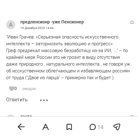
предпенсионр -уже Пенсионер
16 Декабря 2023
14:44
"Иван Грачев: «Серьезная опасность искусственного
интеллекта – затормозить эволюцию и прогресс»
Греф предрекал массовую безработицу из-за ИИ, ..." -- по
крайней мере России это не грозит в виду отсутствия
даже природного , натурального интеллекта , не говоря уж
об исскуственном облегчающем и избавляющем россиян
от труда ("Двое из ларца" -- примерно так и будет ).
0
эмодзи
Ответить
санта
16 Декабря 2023
14:45
14
нам это вообще не грозит, против лома, лопаты и метлы