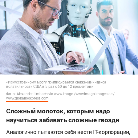
«Искусственному мозгу приписывается снижение индекса
волатильности США в 5 раз с 60 до 12 процентов»
Фото: Alexander Limbach via
www.imago-/www.imago-images.de
/
www.globallookpress.com
Сложный молоток, которым надо
научиться забивать сложные гвозди
Аналогично пытаются себя вести IT-корпорации,