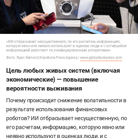
«ИИ отбрасывает несущественную, по его расчетам, информацию,
которую явно или неявно используют в оценках люди и с оставшейся
информацией работают по унифицированным алгоритмам»
Фото: Ryan Remiorz/Keystone Press Agency/
www.globallookpress.com
Цель любых живых систем (включая
экономические) — повышение
вероятности выживания
Почему происходит снижение волатильности в
результате использования финансовых
роботов? ИИ отбрасывает несущественную, по
его расчетам, информацию, которую явно или
неявно используют в оценках люди, и с