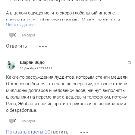
А в целом ощущение, что скоро глобальный интернет
превратится в глобальную помойку. Может даже это и
Читать далее
здорово, про нас столько насобирали информации, что, в
ситуации данного кавардака, ты можешь всегда сказать -
0
эмодзи
это ИИ и никто ничего не докажет)) А отдельные области
Ответить
должны и будут регламентироваться.
Шарли Эбдо
16 Декабря 2023
14:21
Какие-то рассуждения луддитов, которым станки мешали.
Откровенно боятся, что раньше операции, которые стоили
миллионы долларов и человеко-часов, начнут выполнять
школьники на переменках с дешевым телефоном, потому
Рено, Эйрбас и прочие против, прикрываясь россказнями
о безработице.
0
эмодзи
Ответить
Показать ответы 1