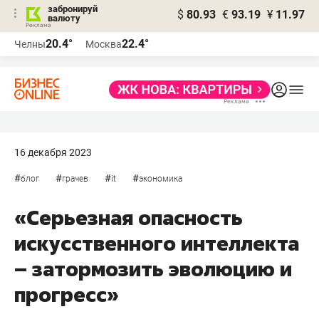
забронируй
$
80.93
€
93.19
¥
11.97
валюту
20.4°
22.4°
Челны
Москва
16 декабря 2023
#
#
#
#
блог
грачев
it
экономика
«Серьезная опасность
искусственного интеллекта
– затормозить эволюцию и
прогресс»