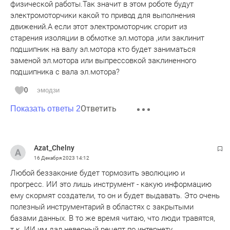
физической работы.Так значит в этом роботе будут
электромоторчики какой то привод для выполнения
движений.А если этот электромоторчик сгорит из
старения изоляции в обмотке эл.мотора ,или заклинит
подшипник на валу эл.мотора кто будет заниматься
заменой эл.мотора или выпрессовкой заклиненного
подшипника с вала эл.мотора?
0
эмодзи
Ответить
Показать ответы 2
Azat_Chelny
16 Декабря 2023
14:12
Любой беззаконие будет тормозить эволюцию и
прогресс. ИИ это лишь инструмент - какую информацию
ему скормят создатели, то он и будет выдавать. Это очень
полезный инструментарий в областях с закрытыми
базами данных. В то же время читаю, что люди травятся,
т.к. ИИ им дал неверный рецепт по интернету.