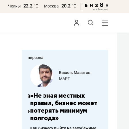
22.2
°С
20.2
°С
Челны
Москва
персона
еменова
Василь Мазитов
»
МАРТ
а: работа
«Не зная местных
«Мне лу
ечься
правил, бизнес может
не зара
вствовать
потерять минимум
чем пот
полгода»
репутац
пошиву
Как бизнесу выйти на зарубежные
Владелец от