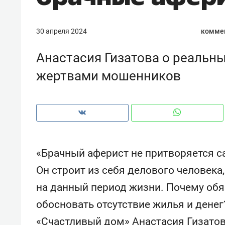
рынки, почему надо знать аксакал
чем интересен Оман?
30 апреля 2024
коммен
Анастасия Гизатова о реальн
жертвами мошенников
«Брачный аферист не притворяется с
Он строит из себя делового человек
Рекомендуем
Рекоме
на данный период жизни. Почему обя
Оставить шум за волной: как
Психо
обосновать отсутствие жилья и денег
строят тишину в казанском
«Дире
ЖК «Заря»
когда 
«Счастливый дом» Анастасия Гизатов