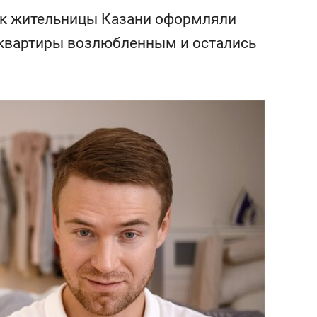
сверхнагрузку
для меня это челлендж
как жительницы Казани оформляли
сом»
 квартиры возлюбленным и остались