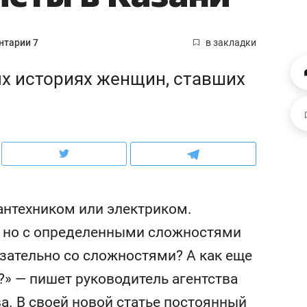
ов и
о трехкратном росте цен, дотошных
школьной формы о конт
клиентах и чудных запросах мастеров
налогах и развитии без 
тарии 7
в закладки
ых историях женщин, ставших
антехником или электриком.
а, но с определенными сложностями
ндуем
Рекомендуем
зательно со сложностями? А как еще
терапевт «Фороса»:
Дизайнер-прораб Ната
?» — пишет руководитель агентства
кторский невроз» –
Наседкина: «Ремонт вм
человек не считает
с мебелью за 2 миллион
а. В своей новой статье постоянный