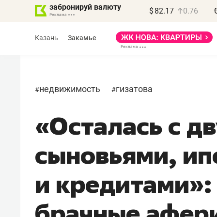
забронируй валюту
$
82.17
0.76
Казань
Закамье
недвижимость
гизатова
#
#
«Осталась с д
Василь Мазитов
МАРТ
сыновьями, ип
«Не зная местных
правил, бизнес может
и кредитами»:
потерять минимум
полгода»
брачные афери
Как бизнесу выйти на зарубежные