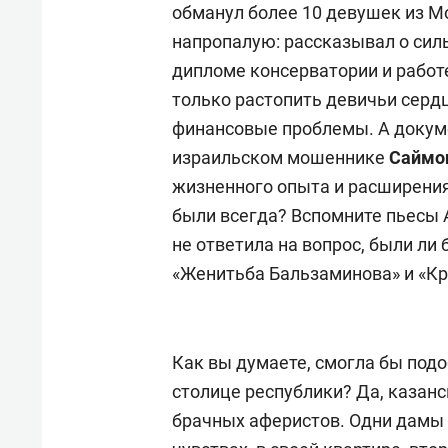
обманул более 10 девушек из М
напропалую: рассказывал о силь
дипломе консерватории и работе
только растопить девичьи серд
финансовые проблемы. А докумен
израильском мошеннике
Саймо
жизненного опыта и расширения 
были всегда? Вспомните пьесы А
не ответила на вопрос, были л
«Женитьба Бальзаминова» и «К
Как вы думаете, смогла бы подо
столице республики? Да, казан
брачных аферистов. Одни дамы