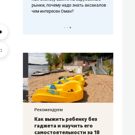
рафакте,
рынки, почему надо знать аксакалов и
о трехкратно
кредитов
чем интересен Оман?
клиентах и ч
Рекомендуем
Рекоме
лья
Как выжить ребенку без
Салих
есте
гаджета и научить его
«Если
а –
самостоятельности за 18
с мин