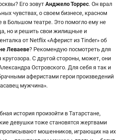
осквы? Его зовут
Анджело Торрес
. Он врал
ных чувствах, о своем бизнесе, красном
 в Большом театре. Это помогло ему не
ца, но и решить свои жилищные и
талка от Netflix «Аферист из Tinder» об
не Леваеве
? Рекомендую посмотреть для
кругозора. С другой стороны, может, они
лександра Островского. Для себя я так и
и брачными аферистами герои произведений
расавец мужчина».
бная история произойти в Татарстане,
ские девушки тоже становятся жертвами
 прописывают мошенников, играющих на их