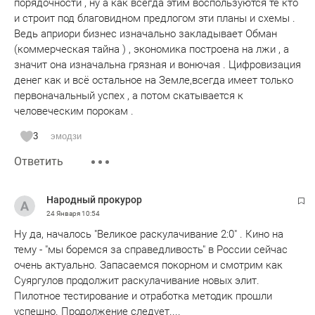
порядочности , ну а как всегда этим воспользуются те кто
и строит под благовидном предлогом эти планы и схемы .
Ведь априори бизнес изначально закладывает Обман
(коммерческая тайна ) , экономика построена на лжи , а
значит она изначальна грязная и вонючая . Цифровизация
денег как и всё остальное на Земле,всегда имеет только
первоначальный успех , а потом скатывается к
человеческим порокам .
3
эмодзи
Ответить
Народный прокурор
24 Января
10:54
Ну да, началось "Великое раскулачивание 2:0" . Кино на
тему - "мы боремся за справедливость" в России сейчас
очень актуально. Запасаемся покорном и смотрим как
Суяргулов продолжит раскулачивание новых элит.
Пилотное тестирование и отработка методик прошли
успешно. Продолжение следует....