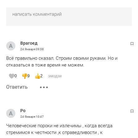
Врагоед
24 Января
09:38
Всё правильно сказал. Строим своими руками. Но и
отказаться в тоже время не можем.
0
9
2
эмодзи
Ответить
Ро
24 Января
10:47
Человеческие пороки не излечимы , когда всегда
стремимся к честности ,к справедливости , к