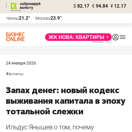
забронируй
$
82.17
€
94.84
¥
12.17
валюту
21.2°
23.9°
Челны
Москва
24 января 2026
#
финансы
Запах денег: новый кодекс
выживания капитала в эпоху
тотальной слежки
Ильдус Янышев о том, почему