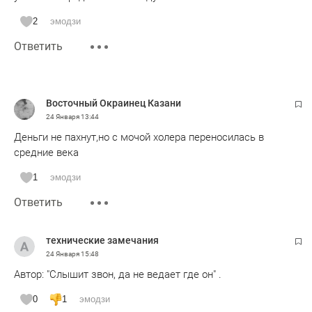
2
эмодзи
Ответить
Восточный Окраинец Казани
24 Января
13:44
Деньги не пахнут,но с мочой холера переносилась в
средние века
1
эмодзи
Ответить
технические замечания
24 Января
15:48
Автор: "Слышит звон, да не ведает где он" .
0
1
эмодзи