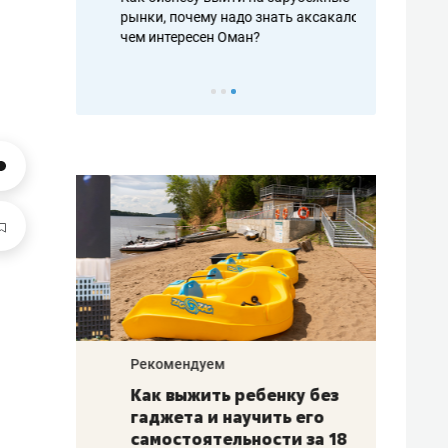
рафакте,
рынки, почему надо знать аксакалов и
о трехкратно
кредитов
чем интересен Оман?
клиентах и ч
Рекомендуем
Рекоме
лья
Как выжить ребенку без
Салих
есте
гаджета и научить его
«Если
а –
самостоятельности за 18
с мин