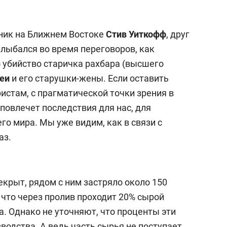
ник на Ближнем Востоке
Стив Уиткофф
, друг
улыбался во время переговоров, как
 убийство старичка рахбара (высшего
еи
и его старушки-жены. Если оставить
истам, с прагматической точки зрения в
повлечет последствия для нас, для
о мира. Мы уже видим, как в связи с
аз.
крыт, рядом с ним застряло около 150
 что через пролив проходит 20% сырой
. Однако не уточняют, что проценты эти
водства. А ведь часть сырья не поступает