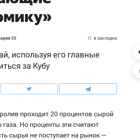
ов и
о трехкратном росте цен, дотошных
школьной формы о конт
омику»
клиентах и чудных запросах мастеров
налогах и развитии без 
арии 35
в закладки
й, используя его главные
иться за Кубу
пролив проходит 20 процентов сырой
ндуем
Рекомендуем
терапевт «Фороса»:
Дизайнер-прораб Ната
 газа. Но проценты эти считают
кторский невроз» –
Наседкина: «Ремонт вм
ть сырья не поступает на рынок —
человек не считает
с мебелью за 2 миллион