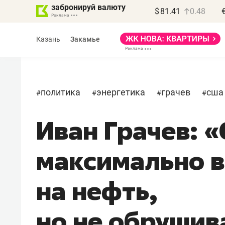
забронируй валюту
$
81.41
0.48
Казань
Закамье
политика
энергетика
грачев
сша
#
#
#
#
Иван Грачев: 
Василь Мазитов
МАРТ
максимально 
«Не зная местных
правил, бизнес может
на нефть,
потерять минимум
полгода»
но не обруши
Как бизнесу выйти на зарубежные