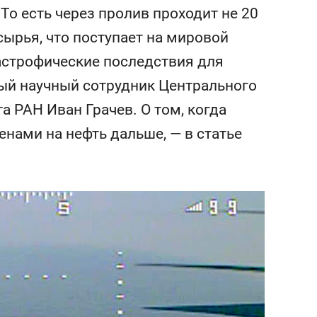
сверхнагрузку
для меня это челлендж
То есть через пролив проходит не 20
сом»
сырья, что поступает на мировой
астрофические последствия для
ный научный сотрудник Центрального
 РАН Иван Грачев. О том, когда
енами на нефть дальше, — в статье