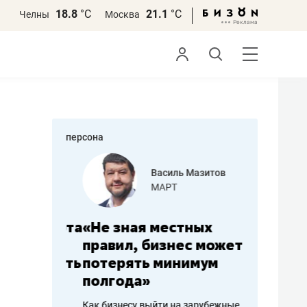
18.8
°С
21.1
°С
Челны
Москва
персона
еменова
Василь Мазитов
»
МАРТ
а: работа
«Не зная местных
«Мне лу
ечься
правил, бизнес может
не зара
вствовать
потерять минимум
чем пот
полгода»
репутац
пошиву
Как бизнесу выйти на зарубежные
Владелец от