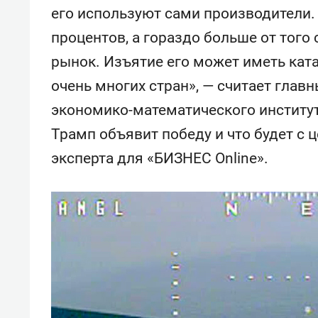
спорта
свою 
его используют сами производители. 
стрес
процентов, а гораздо больше от того 
рынок. Изъятие его может иметь кат
очень многих стран», — считает глав
экономико-математического института
Трамп объявит победу и что будет с ц
эксперта для «БИЗНЕС Online».