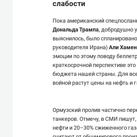
слабости
Пока американский спецпослан
Дональда Трампа
, добродушно 
выяснилось, было спланировано
руководителя Ирана)
Али Хамен
эмоции по этому поводу беллетр
краткосрочной перспективе это 
бюджета нашей страны. Для всег
войной растут цены на нефть и г
Ормузский пролив частично пере
танкеров. Отмечу, в СМИ пишут,
нефти и 20–30% сжиженного газа
считают от общемирового произ