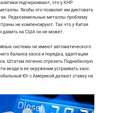
налитики подчеркивают, что у КНР
еталлы. Якобы это позволит им диктовать
е так. Редкоземельные металлы проблему
страны не компенсируют. Так что у Китая
 давить на США он не может.
тийные системы не имеют автоматического
него баланса хаоса и порядка, адаптации
са. Штатам логично отрезать Поднебесную
сти везде в ее окружении устраивать хаос.
лобальный Юг с Америкой делают ставку на