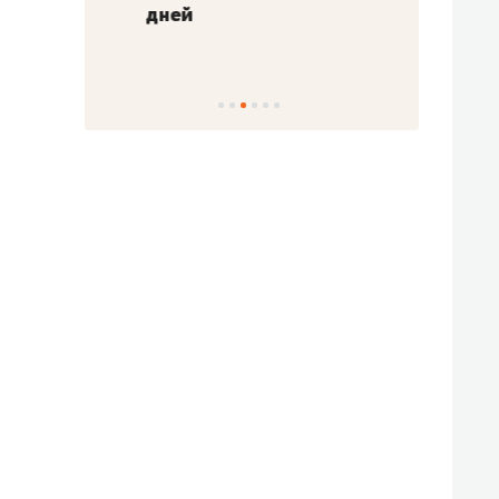
!»
дней
с вер