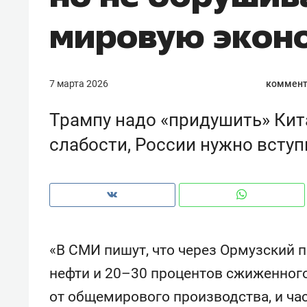
рынки, почему надо знать аксакал
мировую экон
чем интересен Оман?
7 марта 2026
коммент
Трампу надо «придушить» Кита
слабости, России нужно вступ
«В СМИ пишут, что через Ормузский 
Рекомендуем
Рекоме
Падел, фитнес, танцы и даже
Психо
нефти и 20–30 процентов сжиженного
ниндзя-зал: как ТРЦ «Франт»
«Дире
от общемирового производства, и час
стал Меккой для любителей
когда 