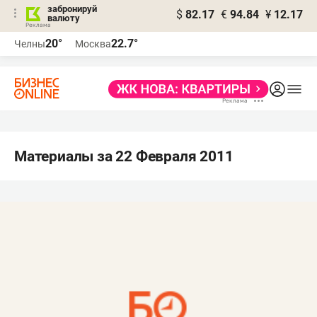
забронируй
$
82.17
€
94.84
¥
12.17
валюту
20°
22.7°
Челны
Москва
Материалы за 22 Февраля 2011