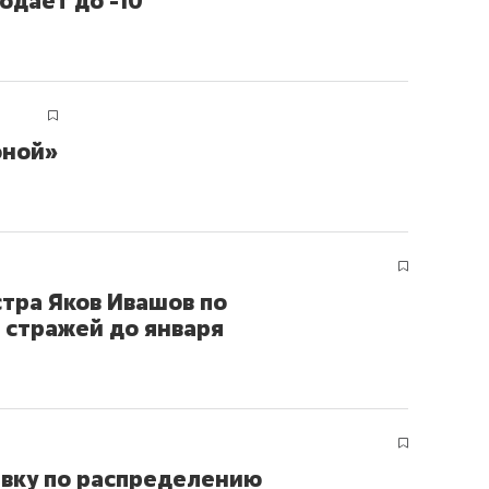
одает до -10
оной»
стра Яков Ивашов по
 стражей до января
вку по распределению