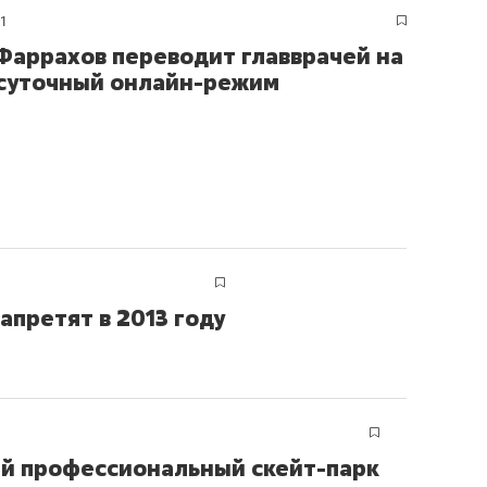
11
Фаррахов переводит главврачей на
суточный онлайн-режим
апретят в 2013 году
ый профессиональный скейт-парк