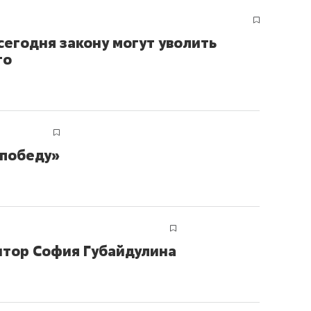
сверхнагрузку
для меня это челлендж
сом»
сегодня закону могут уволить
го
 победу»
итор София Губайдулина