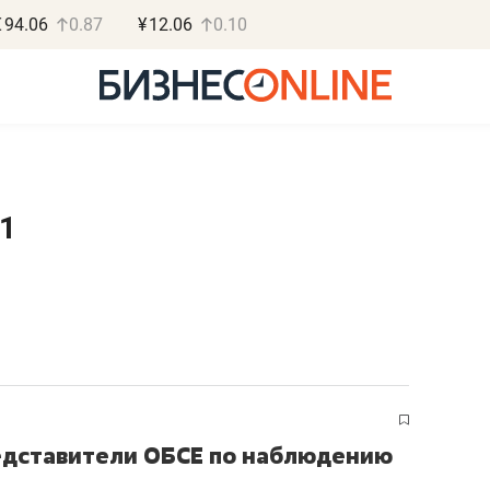
€
94.06
0.87
¥
12.06
0.10
1
Роман Ободец
Дарья С
«Готовые решения»
«Бросско
«Мне лучше
«Мама говорил
не заработать вообще,
помогает отвл
чем потерять
от болезни, чу
репутацию»
себя живой»
редставители ОБСЕ по наблюдению
Владелец отделочной фирмы
Наследница бизнеса по 