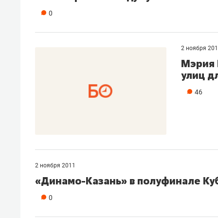
рынки, почему надо знать аксакал
0
чем интересен Оман?
2 ноября 20
Мэрия 
улиц д
46
2 ноября 2011
Рекомендуем
Рекоме
«Динамо-Казань» в полуфинале Куб
Оставить шум за волной: как
Психо
0
строят тишину в казанском
«Дире
ЖК «Заря»
когда 