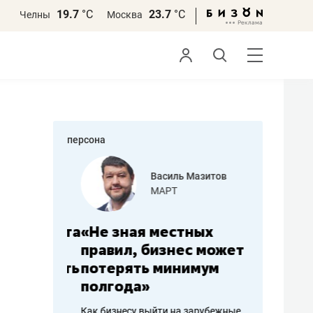
19.7
°С
23.7
°С
Челны
Москва
персона
еменова
Василь Мазитов
»
МАРТ
а: работа
«Не зная местных
«Мне лу
ечься
правил, бизнес может
не зара
вствовать
потерять минимум
чем пот
полгода»
репутац
пошиву
Как бизнесу выйти на зарубежные
Владелец от