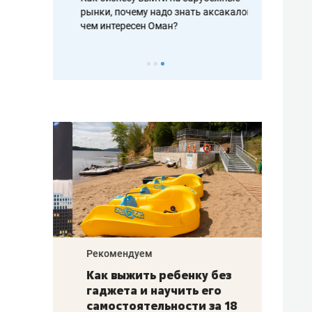
рафакте,
рынки, почему надо знать аксакалов и
о трехкратно
кредитов
чем интересен Оман?
клиентах и ч
Рекомендуем
Рекоме
лья
Как выжить ребенку без
Салих
есте
гаджета и научить его
«Если
а –
самостоятельности за 18
с мин