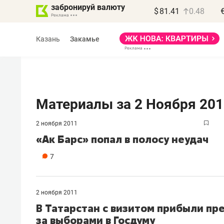
забронируй валюту
$
81.41
0.48
Казань
Закамье
Материалы за 2 Ноября 201
2 ноября 2011
Василь Мазитов
«Ак Барс» попал в полосу неудач
МАРТ
7
«Не зная местных
правил, бизнес может
потерять минимум
2 ноября 2011
полгода»
В Татарстан с визитом прибыли п
за выборами в Госдуму
Как бизнесу выйти на зарубежные