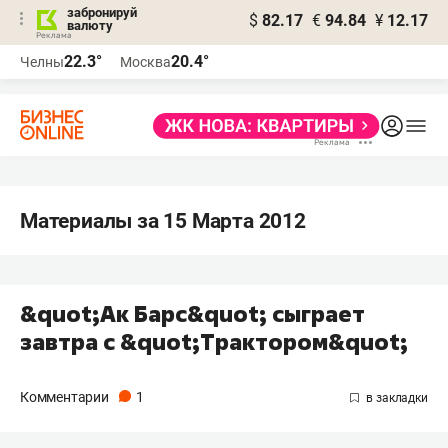
забронируй
$
82.17
€
94.84
¥
12.17
валюту
22.3°
20.4°
Челны
Москва
Материалы за 15 Марта 2012
&quot;Ак Барс&quot; сыграет
завтра с &quot;Трактором&quot;
Комментарии
1