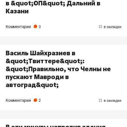
в &quot;ОП&quot; Дальний в
Казани
Комментарии
3
Василь Шайхразиев в
&quot;Твиттере&quot;:
&quot;Правильно, что Челны не
пускают Мавроди в
автоград&quot;
Комментарии
2