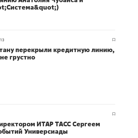
t;Система&quot;)
013
тану перекрыли кредитную линию,
 не грустно
директором ИТАР ТАСС Сергеем
обытий Универсиады