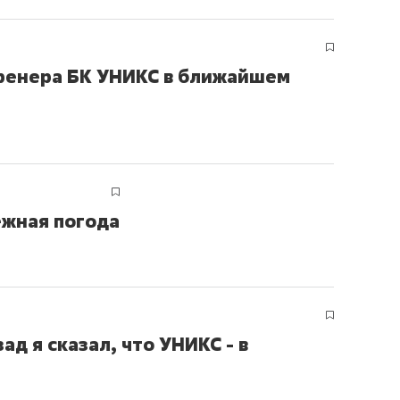
сверхнагрузку
для меня это челлендж
сом»
тренера БК УНИКС в ближайшем
ежная погода
ад я сказал, что УНИКС - в