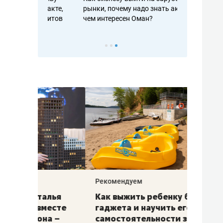
рафакте,
рынки, почему надо знать аксакалов и
о трехкратно
кредитов
чем интересен Оман?
клиентах и ч
Рекомендуем
Рекоме
лья
Как выжить ребенку без
Салих
есте
гаджета и научить его
«Если
а –
самостоятельности за 18
с мин