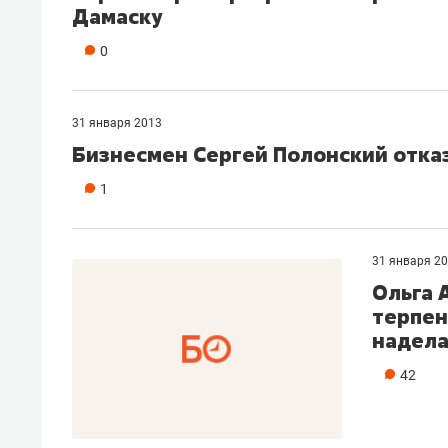
Дамаску
рынки, почему надо знать аксакал
чем интересен Оман?
0
31 января 2013
Бизнесмен Сергей Полонский отка
1
31 января 2
Ольга 
терпен
надела
Рекомендуем
Рекоме
42
Падел, фитнес, танцы и даже
Психо
ниндзя-зал: как ТРЦ «Франт»
«Дире
стал Меккой для любителей
когда 