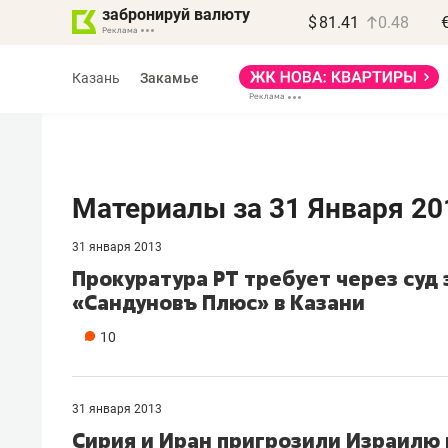
забронируй валюту
$
81.41
0.48
Казань
Закамье
Материалы за 31 Января 20
31 января 2013
Василь Мазитов
Прокуратура РТ требует через суд
МАРТ
«Сандуновъ Плюс» в Казани
«Не зная местных
10
правил, бизнес может
потерять минимум
полгода»
31 января 2013
Сирия и Иран пригрозили Израилю 
Как бизнесу выйти на зарубежные