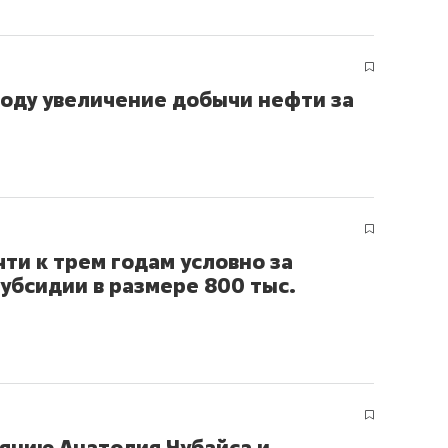
году увеличение добычи нефти за
ти к трем годам условно за
убсидии в размере 800 тыс.
янию Анатолия Чубайса и