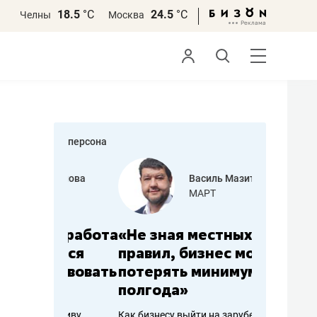
18.5
°С
24.5
°С
Челны
Москва
персона
еменова
Василь Мазитов
»
МАРТ
а: работа
«Не зная местных
«Мне лу
ечься
правил, бизнес может
не зара
вствовать
потерять минимум
чем пот
полгода»
репутац
пошиву
Как бизнесу выйти на зарубежные
Владелец от