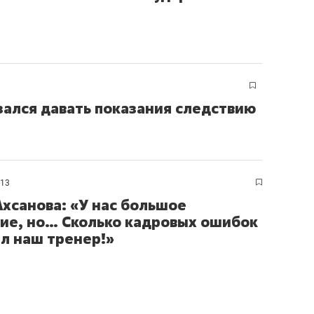
ов и
о трехкратном росте цен, дотошных
школьной формы о конт
клиентах и чудных запросах мастеров
налогах и развитии без 
зался давать показания следствию
013
Ахсанова: «У нас большое
ие, но… Сколько кадровых ошибок
л наш тренер!»
ндуем
Рекомендуем
терапевт «Фороса»:
Дизайнер-прораб Ната
кторский невроз» –
Наседкина: «Ремонт вм
человек не считает
с мебелью за 2 миллион