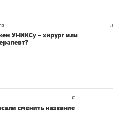
013
жен УНИКСу – хирург или
ерапевт?
исали сменить название