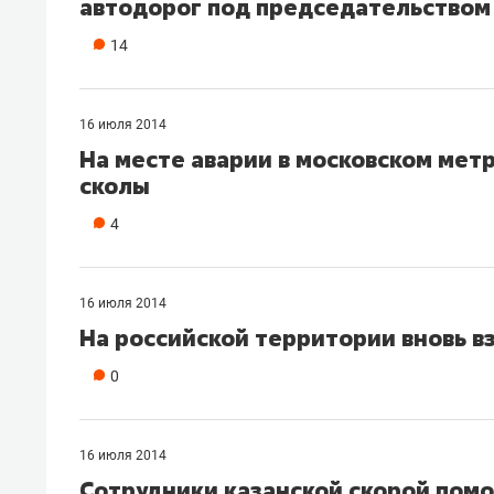
автодорог под председательством
свою 
стрес
14
16 июля 2014
На месте аварии в московском ме
сколы
4
16 июля 2014
На российской территории вновь в
0
16 июля 2014
Сотрудники казанской скорой помо