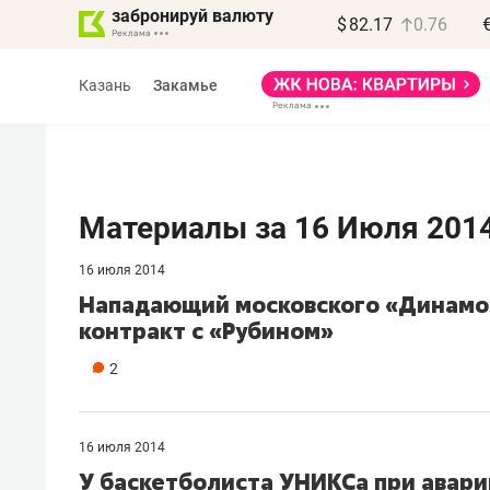
забронируй валюту
$
82.17
0.76
Казань
Закамье
Материалы за 16 Июля 201
16 июля 2014
Василь Мазитов
Нападающий московского «Динамо
МАРТ
контракт с «Рубином»
«Не зная местных
2
правил, бизнес может
потерять минимум
полгода»
16 июля 2014
У баскетболиста УНИКСа при авари
Как бизнесу выйти на зарубежные