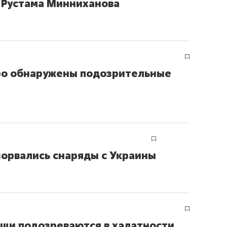
 Рустама Минниханова
сверхнагрузку
для меня это челлендж
сом»
тро обнаружены подозрительные
зорвались снаряды с Украины
щи подозреваются в халатности,