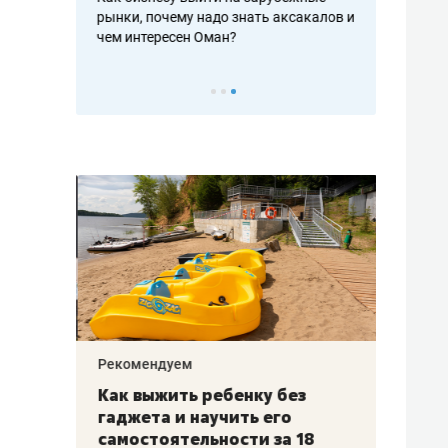
рафакте,
рынки, почему надо знать аксакалов и
о трехкратно
кредитов
чем интересен Оман?
клиентах и ч
Рекомендуем
Рекоме
лья
Как выжить ребенку без
Салих
есте
гаджета и научить его
«Если
а –
самостоятельности за 18
с мин