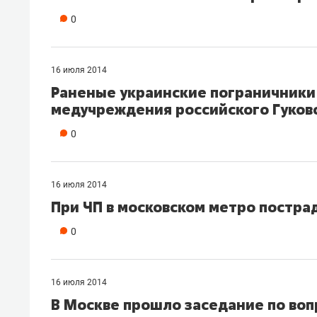
рынки, почему надо знать аксакал
0
чем интересен Оман?
16 июля 2014
Раненые украинские пограничники
медучреждения российского Гуков
0
16 июля 2014
При ЧП в московском метро постра
0
Рекомендуем
Рекоме
Оставить шум за волной: как
Психо
16 июля 2014
строят тишину в казанском
«Дире
В Москве прошло заседание по во
ЖК «Заря»
когда 