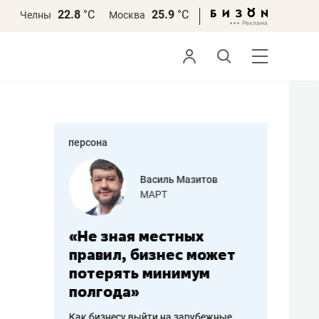
22.8
°С
25.9
°С
Челны
Москва
персона
еменова
Василь Мазитов
»
МАРТ
а: работа
«Не зная местных
«Мне лу
ечься
правил, бизнес может
не зара
вствовать
потерять минимум
чем пот
полгода»
репутац
пошиву
Как бизнесу выйти на зарубежные
Владелец от