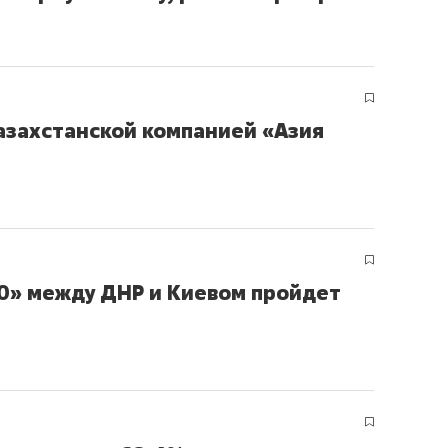
ов и
о трехкратном росте цен, дотошных
школьной формы о конт
клиентах и чудных запросах мастеров
налогах и развитии без 
казахстанской компанией «Азия
30» между ДНР и Киевом пройдет
ндуем
Рекомендуем
терапевт «Фороса»:
Дизайнер-прораб Ната
кторский невроз» –
Наседкина: «Ремонт вм
человек не считает
с мебелью за 2 миллион