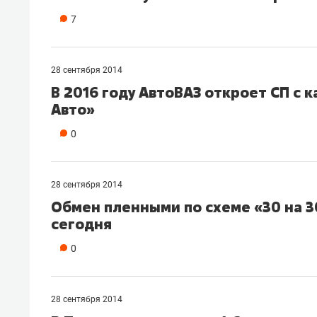
рынки, почему надо знать аксакал
7
чем интересен Оман?
28 сентября 2014
В 2016 году АвтоВАЗ откроет СП с 
Авто»
0
28 сентября 2014
Обмен пленными по схеме «30 на 
сегодня
0
Рекомендуем
Рекоме
Оставить шум за волной: как
Психо
строят тишину в казанском
«Дире
28 сентября 2014
ЖК «Заря»
когда 