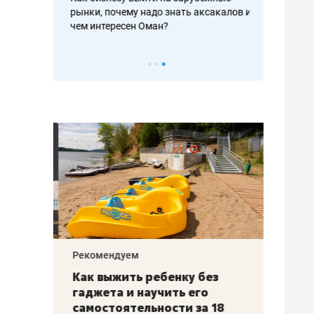
рафакте,
рынки, почему надо знать аксакалов и
о трехкратно
кредитов
чем интересен Оман?
клиентах и ч
Рекомендуем
Рекоме
лья
Как выжить ребенку без
Салих
есте
гаджета и научить его
«Если
а –
самостоятельности за 18
с мин