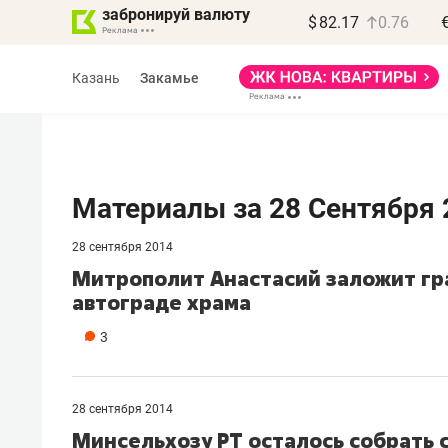
забронируй валюту
$
82.17
0.76
Казань
Закамье
Материалы за 28 Сентября 
28 сентября 2014
Василь Мазитов
Митрополит Анастасий заложит гра
МАРТ
автограде храма
«Не зная местных
3
правил, бизнес может
потерять минимум
полгода»
28 сентября 2014
Минсельхозу РТ осталось собрать 
Как бизнесу выйти на зарубежные