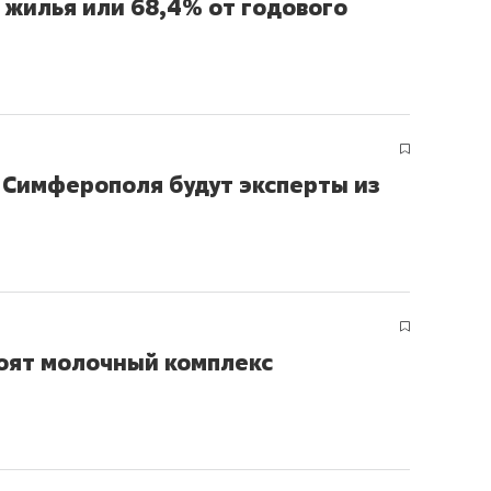
м жилья или 68,4% от годового
сверхнагрузку
для меня это челлендж
сом»
 Симферополя будут эксперты из
оят молочный комплекс