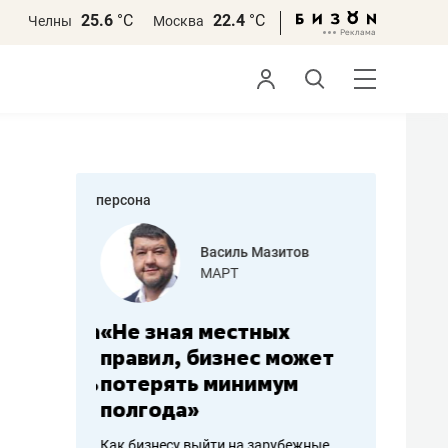
25.6
°С
22.4
°С
Челны
Москва
персона
еменова
Василь Мазитов
»
МАРТ
а: работа
«Не зная местных
«Мне лу
ечься
правил, бизнес может
не зара
вствовать
потерять минимум
чем пот
полгода»
репутац
пошиву
Как бизнесу выйти на зарубежные
Владелец от