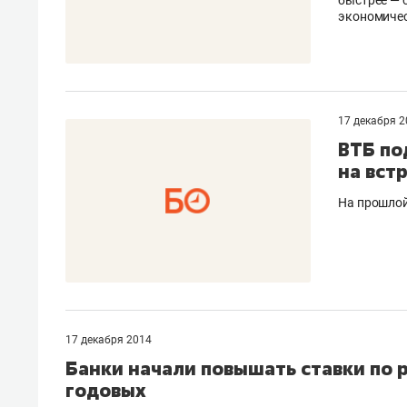
спорта
свою 
экономиче
стрес
17 декабря 2
ВТБ по
на вст
На прошлой
17 декабря 2014
Банки начали повышать ставки по
годовых