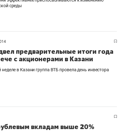
сверхнагрузку
для меня это челлендж
ской среды
сом»
014
двел предварительные итоги года
рече с акционерами в Казани
 неделе в Казани группа ВТБ провела день инвестора
 рублевым вкладам выше 20%