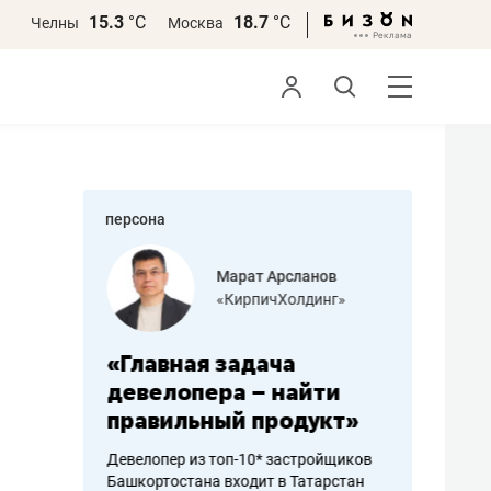
15.3
°С
18.7
°С
Челны
Москва
персона
азитов
Марат Арсланов
«КирпичХолдинг»
ных
«Главная задача
«Мама г
 может
девелопера – найти
помогае
мум
правильный продукт»
от болез
себя жи
Девелопер из топ-10* застройщиков
Башкортостана входит в Татарстан
арубежные
Наследница б