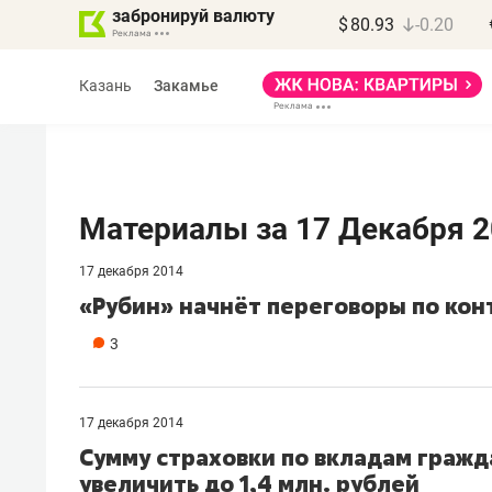
забронируй валюту
$
80.93
-0.20
Казань
Закамье
Материалы за 17 Декабря 
17 декабря 2014
Марат Арсланов
«Рубин» начнёт переговоры по кон
«КирпичХолдинг»
3
«Главная задача
девелопера – найти
правильный продукт»
17 декабря 2014
Сумму страховки по вкладам гражд
Девелопер из топ-10* застройщико
увеличить до 1,4 млн. рублей
Башкортостана входит в Татарстан