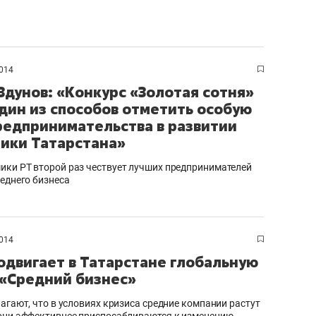
школьной формы о контрафакте,
рынки, почему надо зна
налогах и развитии без кредитов
чем интересен Оман?
014
Здунов: «Конкурс «Золотая сотня»
один из способов отметить особую
редпринимательства в развитии
ики Татарстана»
ки РТ второй раз чествует лучших предпринимателей
реднего бизнеса
014
ндуем
Рекомендуем
одвигает в Татарстане глобальную
«Средний бизнес»
терапевт «Фороса»:
Дизайнер-прораб Ната
кторский невроз» –
Наседкина: «Ремонт вм
лагают, что в условиях кризиса средние компании растут
человек не считает
с мебелью за 2 миллион
они эффективнее приспосабливаются к изменению