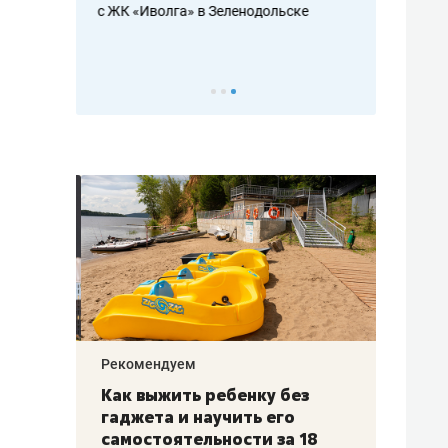
с ЖК «Иволга» в Зеленодольске
ть аксакалов и
школьной фор
налогах и раз
Рекомендуем
Рекоме
лья
Как выжить ребенку без
Салих
есте
гаджета и научить его
«Если
а –
самостоятельности за 18
с мин