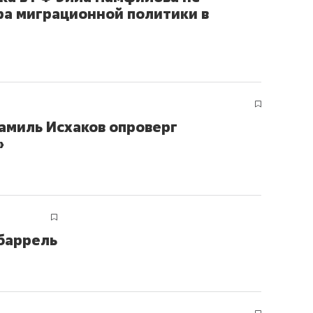
а миграционной политики в
амиль Исхаков опроверг
»
 баррель