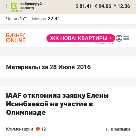
забронируй
$
81.41
€
94.06
¥
12.06
валюту
17°
22.4°
Челны
Москва
Материалы за 28 Июля 2016
IAAF отклонила заявку Елены
Исинбаевой на участие в
Олимпиаде
Комментарии
12